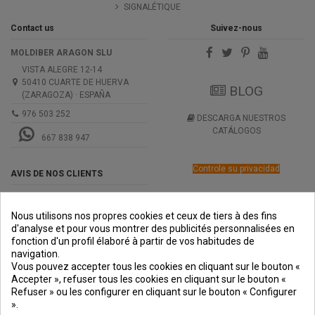
SIGNALÉTIQUE
Contact us
Suivez-nous
MOLDIBER ARAGON SLU
VISTA ALEGRE 12-14
50410 CUARTE DE HUERVA
BLOG
(ZARAGOZA) · ESPAÑA
976 503 252
DESCARGA NUESTROS
CATÁLOGOS
667 838 947
Controle su privacidad
AVIS DE NOS CLIENTS
Nous utilisons nos propres cookies et ceux de tiers à des fins
d'analyse et pour vous montrer des publicités personnalisées en
fonction d'un profil élaboré à partir de vos habitudes de
navigation.
PREMIOS
METODOS
ENVÍO
COMERCIO
INSTITUCIONAL
Vous pouvez accepter tous les cookies en cliquant sur le bouton «
DE PAGO
SEGURO
Accepter », refuser tous les cookies en cliquant sur le bouton «
Refuser » ou les configurer en cliquant sur le bouton « Configurer
».