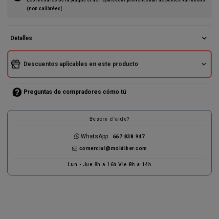
(non calibrées)
expand_more
Detalles
expand_more
Descuentos aplicables en este producto
Preguntas de compradores cómo tú
Besoin d'aide?
WhatsApp
667 838 947
comercial@moldiber.com
Lun - Jue 8h a 16h Vie 8h a 14h