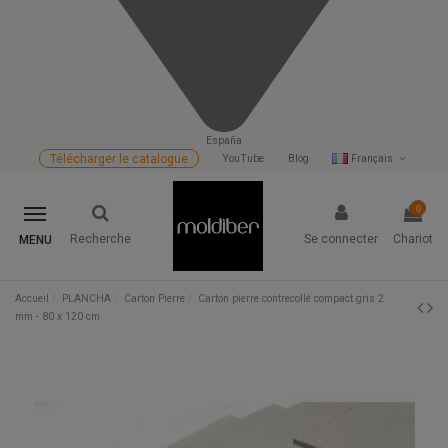
España
Télécharger le catalogue
YouTube
Blog
Français
0
Recherche
Se connecter
Chariot
MENU
Accueil
PLANCHA
Carton Pierre
Carton pierre contrecollé compact gris 2
mm - 80 x 120 cm