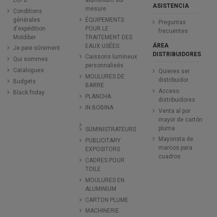
ASISTENCIA
mesure
Conditions
générales
ÉQUIPEMENTS
Preguntas
d'expédition
POUR LE
frecuentes
Moldiber
TRAITEMENT DES
ÁREA
EAUX USÉES
Je paie sûrement
DISTRIBUIDORES
Caissons lumineux
Qui sommes
personnalisés
Catalogues
Quieres ser
MOULURES DE
distribuidor
Budgets
BARRE
Acceso
Black friday
PLANCHA
distribuidores
IN BOBINA
Venta al por
mayor de cartón
pluma
SUMINISTRATEURS
Mayorista de
PUBLICITARY
marcos para
EXPOSITORS
cuadros
CADRES POUR
TOILE
MOULURES EN
ALUMINIUM
CARTON PLUME
MACHINERIE