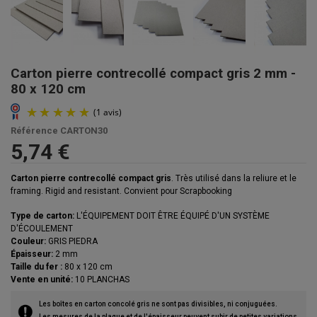
Carton pierre contrecollé compact gris 2 mm -
80 x 120 cm
Référence
CARTON30
5,74 €
Carton pierre contrecollé compact gris
. Très utilisé dans la reliure et le
framing. Rigid and resistant. Convient pour Scrapbooking
Type de carton:
L'ÉQUIPEMENT DOIT ÊTRE ÉQUIPÉ D'UN SYSTÈME
D'ÉCOULEMENT
Couleur:
GRIS PIEDRA
Épaisseur:
2 mm
Taille du fer :
80 x 120 cm
Vente en unité:
10 PLANCHAS
(1 avis)
Les boîtes en carton concolé gris ne sont pas divisibles, ni conjuguées.
Les mesures de la plaque et de l'épaisseur peuvent subir de petites variations