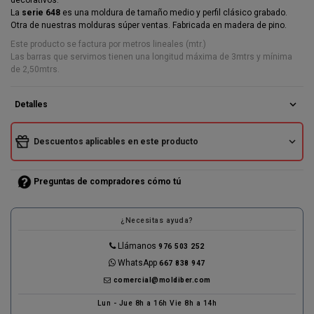
La
serie 648
es una moldura de tamaño medio y perfil clásico grabado.
Otra de nuestras molduras súper ventas. Fabricada en madera de pino.
Este producto se factura por metros lineales (mtr.)
Las barras que servimos tienen una longitud máxima de 3mtrs y mínima
de 2,50mtrs.
expand_more
Detalles
expand_more
Descuentos aplicables en este producto
Preguntas de compradores cómo tú
¿Necesitas ayuda?
Llámanos
976 503 252
WhatsApp
667 838 947
comercial@moldiber.com
Lun - Jue 8h a 16h Vie 8h a 14h