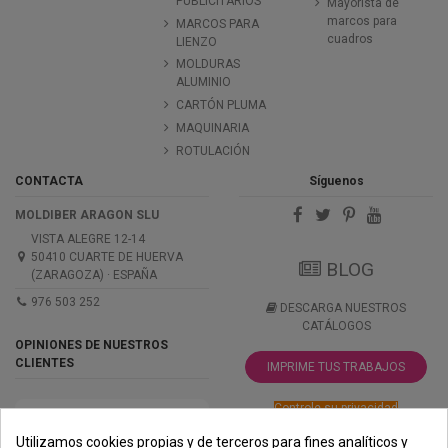
PUBLICITARIOS
Mayorista de
marcos para
MARCOS PARA
cuadros
LIENZO
MOLDURAS
ALUMINIO
CARTÓN PLUMA
MAQUINARIA
ROTULACIÓN
CONTACTA
Síguenos
MOLDIBER ARAGON SLU
VISTA ALEGRE 12-14
50410 CUARTE DE HUERVA
BLOG
(ZARAGOZA) · ESPAÑA
976 503 252
DESCARGA NUESTROS
CATÁLOGOS
OPINIONES DE NUESTROS
CLIENTES
IMPRIME TUS TRABAJOS
Controle su privacidad
Utilizamos cookies propias y de terceros para fines analíticos y