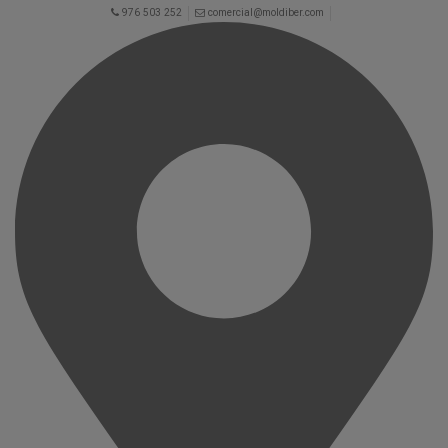
976 503 252
comercial@moldiber.com