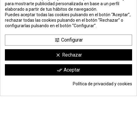
para mostrarte publicidad personalizada en base a un perfil
elaborado a partir de tus hábitos de navegación.
PREMIOS
METODOS
ENVÍO
COMERCIO
INSTITUCIONAL
Puedes aceptar todas las cookies pulsando en el botón “Aceptar”,
DE PAGO
SEGURO
rechazar todas las cookies pulsando en el botón “Rechazar” o
configurarlas pulsando en el botón “Configurar”.
Configurar
tune
Rechazar
clear
compra por
metros lineales
. compra mínima:
12 metros
(entrega en barras de 3 metros)
Comerciante aprobado por la Sociedad de Opiniones Contrastadas,
haga
Aceptar
done_all
clic aquí para mostrar el certificado
.
Política de privacidad y cookies
78,96 €
Añadir a la cesta
*
© Todos los derechos reservados | Moldiber Aragon S.L.U.