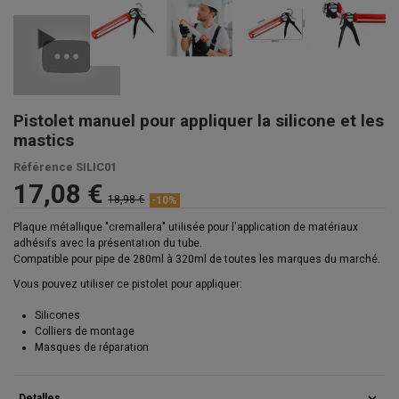
Pistolet manuel pour appliquer la silicone et les
mastics
Référence
SILIC01
17,08 €
18,98 €
-10%
Plaque métallique "cremallera" utilisée pour l'application de matériaux
adhésifs avec la présentation du tube.
Compatible pour pipe de 280ml à 320ml de toutes les marques du marché.
Vous pouvez utiliser ce pistolet pour appliquer:
Silicones
Colliers de montage
Masques de réparation
expand_more
Detalles