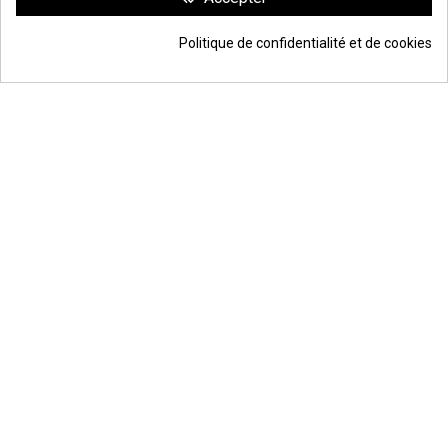
clic aquí para mostrar el certificado
.
Politique de confidentialité et de cookies
17,08 €
Ajouter au panier
*
© Todos los derechos reservados | Moldiber Aragon S.L.U.