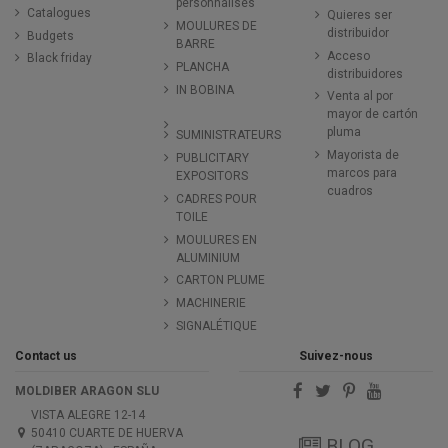
personnalisés
Catalogues
Quieres ser
MOULURES DE
distribuidor
Budgets
BARRE
Acceso
Black friday
PLANCHA
distribuidores
IN BOBINA
Venta al por
mayor de cartón
pluma
SUMINISTRATEURS
Mayorista de
PUBLICITARY
marcos para
EXPOSITORS
cuadros
CADRES POUR
TOILE
MOULURES EN
ALUMINIUM
CARTON PLUME
MACHINERIE
SIGNALÉTIQUE
Contact us
Suivez-nous
MOLDIBER ARAGON SLU
VISTA ALEGRE 12-14
50410 CUARTE DE HUERVA
BLOG