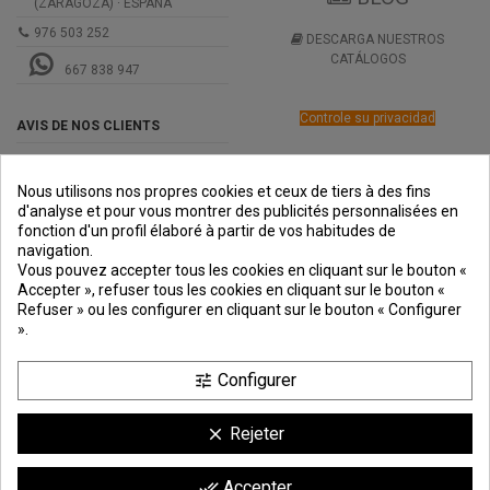
(ZARAGOZA) · ESPAÑA
976 503 252
DESCARGA NUESTROS
CATÁLOGOS
667 838 947
Controle su privacidad
AVIS DE NOS CLIENTS
Nous utilisons nos propres cookies et ceux de tiers à des fins
d'analyse et pour vous montrer des publicités personnalisées en
fonction d'un profil élaboré à partir de vos habitudes de
navigation.
PREMIOS
METODOS
ENVÍO
COMERCIO
INSTITUCIONAL
Vous pouvez accepter tous les cookies en cliquant sur le bouton «
DE PAGO
SEGURO
Accepter », refuser tous les cookies en cliquant sur le bouton «
Refuser » ou les configurer en cliquant sur le bouton « Configurer
».
Configurer
tune
Rejeter
clear
Comerciante aprobado por la Sociedad de Opiniones Contrastadas,
haga
Accepter
done_all