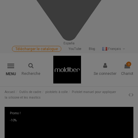
España
Télécharger le catalogue
YouTube
Blog
Français
0
Recherche
Se connecter
Chariot
MENU
Accueil
Outils de cadre
pistolets à colle
Pistolet manuel pour appliquer
la silicone et les mastics
Promo !
-10%