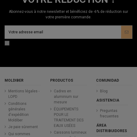
Abonnez-vous à notre newsletter et bénéficiez de -6% de réduction sur
votre première commande.
MOLDIBER
PRODUCTOS
COMUNIDAD
Mentions légales -
Cadres en
Blog
LOPD
aluminium sur
ASISTENCIA
mesure
Conditions
générales
ÉQUIPEMENTS
Preguntas
d'expédition
POUR LE
frecuentes
Moldiber
TRAITEMENT DES
ÁREA
EAUX USÉES
Je paie sûrement
DISTRIBUIDORES
Caissons lumineux
Qui sommes