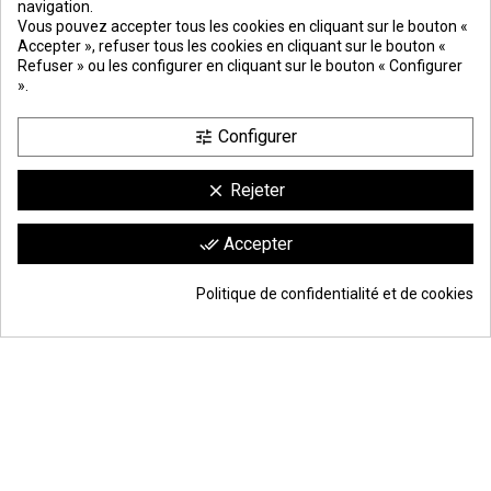
navigation.
PREMIOS
METODOS
ENVÍO
COMERCIO
INSTITUCIONAL
Vous pouvez accepter tous les cookies en cliquant sur le bouton «
DE PAGO
SEGURO
Accepter », refuser tous les cookies en cliquant sur le bouton «
Refuser » ou les configurer en cliquant sur le bouton « Configurer
».
Configurer
tune
Rejeter
clear
Comerciante aprobado por la Sociedad de Opiniones Contrastadas,
haga
Accepter
done_all
clic aquí para mostrar el certificado
.
9.6
/10
1744 avis
Politique de confidentialité et de cookies
45,97 €
Ajouter au panier
*
© Todos los derechos reservados | Moldiber Aragon S.L.U.