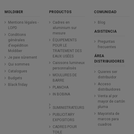
MOLDIBER
PRODUCTOS
COMUNIDAD
Mentions légales -
Cadres en
Blog
LOPD
aluminium sur
ASISTENCIA
mesure
Conditions
générales
ÉQUIPEMENTS
Preguntas
d'expédition
POUR LE
frecuentes
Moldiber
TRAITEMENT DES
ÁREA
EAUX USÉES
Je paie sûrement
DISTRIBUIDORES
Caissons lumineux
Qui sommes
personnalisés
Catalogues
Quieres ser
MOULURES DE
distribuidor
Budgets
BARRE
Acceso
Black friday
PLANCHA
distribuidores
IN BOBINA
Venta al por
mayor de cartón
pluma
SUMINISTRATEURS
Mayorista de
PUBLICITARY
marcos para
EXPOSITORS
cuadros
CADRES POUR
TOILE