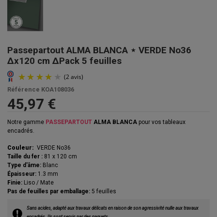
Passepartout ALMA BLANCA ⋆ VERDE No36
Δx120 cm ΔPack 5 feuilles
Référence
KOA108036
45,97 €
Notre gamme
PASSEPARTOUT
ALMA BLANCA
pour vos tableaux
encadrés.
Couleur:
VERDE No36
Taille du fer :
81 x 120 cm
Type d'âme:
Blanc
Épaisseur:
1.3 mm
Finie:
Liso / Mate
Pas de feuilles par emballage:
5 feuilles
(2 avis)
Sans acides, adapté aux travaux délicats en raison de son agressivité nulle aux travaux
encadrés. Ils sont servis par des paquets