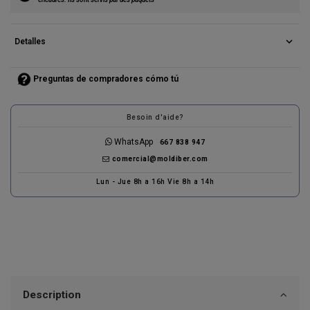
expand_more
Detalles
Preguntas de compradores cómo tú
Besoin d'aide?
WhatsApp
667 838 947
comercial@moldiber.com
Lun - Jue 8h a 16h Vie 8h a 14h
Description