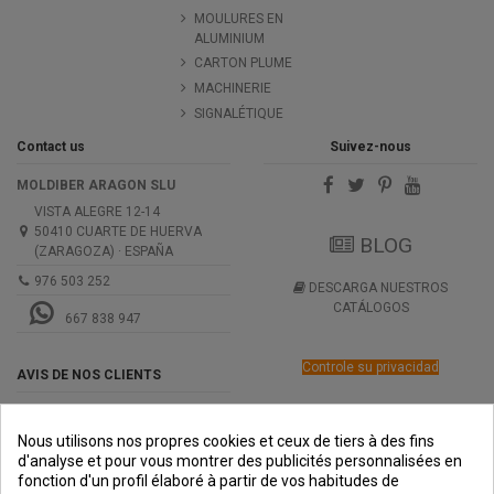
MOULURES EN
ALUMINIUM
CARTON PLUME
MACHINERIE
SIGNALÉTIQUE
Contact us
Suivez-nous
MOLDIBER ARAGON SLU
VISTA ALEGRE 12-14
50410 CUARTE DE HUERVA
BLOG
(ZARAGOZA) · ESPAÑA
976 503 252
DESCARGA NUESTROS
CATÁLOGOS
667 838 947
Controle su privacidad
AVIS DE NOS CLIENTS
Nous utilisons nos propres cookies et ceux de tiers à des fins
d'analyse et pour vous montrer des publicités personnalisées en
fonction d'un profil élaboré à partir de vos habitudes de