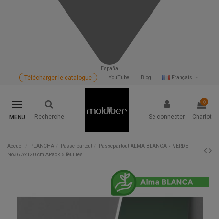
España
Télécharger le catalogue
YouTube
Blog
Français
0
Recherche
Se connecter
Chariot
MENU
Accueil
PLANCHA
Passe-partout
Passepartout ALMA BLANCA ⋆ VERDE
No36 Δx120 cm ΔPack 5 feuilles