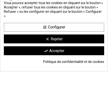
Vous pouvez accepter tous les cookies en cliquant sur le bouton «
DE PAGO
SEGURO
Accepter », refuser tous les cookies en cliquant sur le bouton «
Refuser » ou les configurer en cliquant sur le bouton « Configurer
».
Configurer
tune
Rejeter
clear
Comerciante aprobado por la Sociedad de Opiniones Contrastadas,
haga
Accepter
done_all
clic aquí para mostrar el certificado
.
9.6
/10
1744 avis
Politique de confidentialité et de cookies
45,97 €
Ajouter au panier
*
© Todos los derechos reservados | Moldiber Aragon S.L.U.