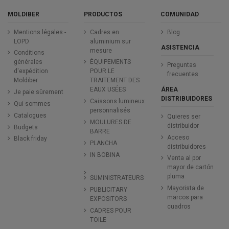
MOLDIBER
PRODUCTOS
COMUNIDAD
Mentions légales -
Cadres en
Blog
LOPD
aluminium sur
ASISTENCIA
mesure
Conditions
générales
ÉQUIPEMENTS
Preguntas
d'expédition
POUR LE
frecuentes
Moldiber
TRAITEMENT DES
ÁREA
EAUX USÉES
Je paie sûrement
DISTRIBUIDORES
Caissons lumineux
Qui sommes
personnalisés
Catalogues
Quieres ser
MOULURES DE
distribuidor
Budgets
BARRE
Acceso
Black friday
PLANCHA
distribuidores
IN BOBINA
Venta al por
mayor de cartón
pluma
SUMINISTRATEURS
Mayorista de
PUBLICITARY
marcos para
EXPOSITORS
cuadros
CADRES POUR
TOILE