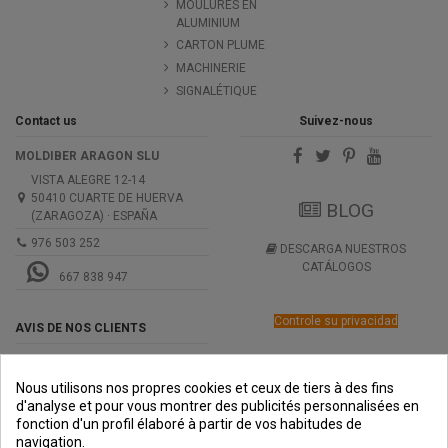
MOULURES EN
ALUMINIUM
CARTON PLUME
MACHINERIE
SIGNALÉTIQUE
Contact us
Suivez-nous
MOLDIBER ARAGON SLU
VISTA ALEGRE 12-14
50410 CUARTE DE HUERVA
BLOG
(ZARAGOZA) · ESPAÑA
976 503 252
DESCARGA NUESTROS
CATÁLOGOS
667 838 947
Controle su privacidad
AVIS DE NOS CLIENTS
Nous utilisons nos propres cookies et ceux de tiers à des fins
d'analyse et pour vous montrer des publicités personnalisées en
fonction d'un profil élaboré à partir de vos habitudes de
navigation.
PREMIOS
METODOS
ENVÍO
COMERCIO
INSTITUCIONAL