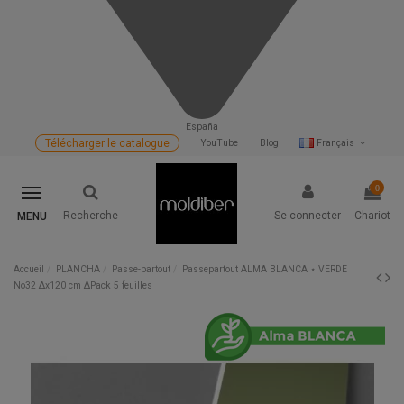
España
Télécharger le catalogue
YouTube
Blog
Français
0
Recherche
Se connecter
Chariot
MENU
Accueil
PLANCHA
Passe-partout
Passepartout ALMA BLANCA ⋆ VERDE
No32 Δx120 cm ΔPack 5 feuilles