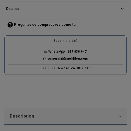
expand_more
Detalles
Preguntas de compradores cómo tú
Besoin d'aide?
WhatsApp
667 838 947
comercial@moldiber.com
Lun - Jue 8h a 16h Vie 8h a 14h
Description