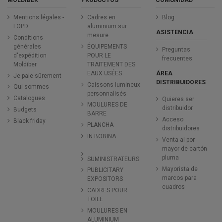
MOLDIBER
PRODUCTOS
COMUNIDAD
Mentions légales -
Cadres en
Blog
LOPD
aluminium sur
ASISTENCIA
mesure
Conditions
générales
ÉQUIPEMENTS
Preguntas
d'expédition
POUR LE
frecuentes
Moldiber
TRAITEMENT DES
ÁREA
EAUX USÉES
Je paie sûrement
DISTRIBUIDORES
Caissons lumineux
Qui sommes
personnalisés
Catalogues
Quieres ser
MOULURES DE
distribuidor
Budgets
BARRE
Acceso
Black friday
PLANCHA
distribuidores
IN BOBINA
Venta al por
mayor de cartón
pluma
SUMINISTRATEURS
Mayorista de
PUBLICITARY
marcos para
EXPOSITORS
cuadros
CADRES POUR
TOILE
MOULURES EN
ALUMINIUM