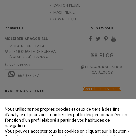
CARTON PLUME
MACHINERIE
SIGNALÉTIQUE
Contact us
Suivez-nous
MOLDIBER ARAGON SLU
VISTA ALEGRE 12-14
50410 CUARTE DE HUERVA
BLOG
(ZARAGOZA) · ESPAÑA
976 503 252
DESCARGA NUESTROS
CATÁLOGOS
667 838 947
Controle su privacidad
AVIS DE NOS CLIENTS
Nous utilisons nos propres cookies et ceux de tiers à des fins
d'analyse et pour vous montrer des publicités personnalisées en
fonction d'un profil élaboré à partir de vos habitudes de
navigation.
PREMIOS
METODOS
ENVÍO
COMERCIO
INSTITUCIONAL
Vous pouvez accepter tous les cookies en cliquant sur le bouton «
DE PAGO
SEGURO