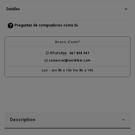
expand_more
Detalles
Preguntas de compradores cómo tú
Besoin d'aide?
WhatsApp
667 838 947
comercial@moldiber.com
Lun - Jue 8h a 16h Vie 8h a 14h
Description