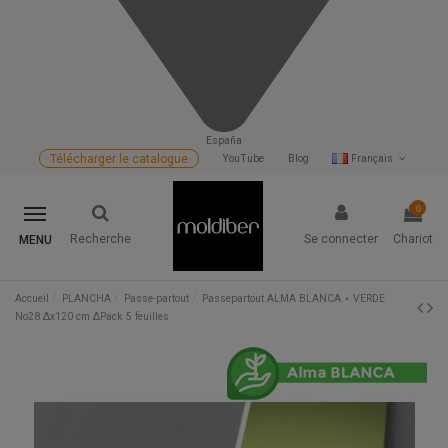
España
Télécharger le catalogue
YouTube
Blog
Français
0
Recherche
Se connecter
Chariot
MENU
Accueil
PLANCHA
Passe-partout
Passepartout ALMA BLANCA ⋆ VERDE
No28 Δx120 cm ΔPack 5 feuilles