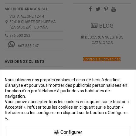
MOLDIBER ARAGON SLU
VISTA ALEGRE 12-14
50410 CUARTE DE HUERVA
BLOG
(ZARAGOZA) · ESPAÑA
976 503 252
DESCARGA NUESTROS
CATÁLOGOS
667 838 947
Controle su privacidad
AVIS DE NOS CLIENTS
Nous utilisons nos propres cookies et ceux de tiers à des fins
d'analyse et pour vous montrer des publicités personnalisées en
fonction d'un profil élaboré à partir de vos habitudes de
navigation.
PREMIOS
METODOS
ENVÍO
COMERCIO
INSTITUCIONAL
Vous pouvez accepter tous les cookies en cliquant sur le bouton «
DE PAGO
SEGURO
Accepter », refuser tous les cookies en cliquant sur le bouton «
Refuser » ou les configurer en cliquant sur le bouton « Configurer
».
Configurer
tune