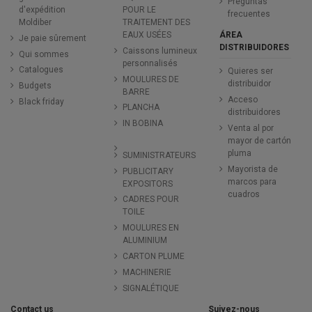
Preguntas
d'expédition
POUR LE
frecuentes
Moldiber
TRAITEMENT DES
ÁREA
EAUX USÉES
Je paie sûrement
DISTRIBUIDORES
Caissons lumineux
Qui sommes
personnalisés
Catalogues
Quieres ser
MOULURES DE
distribuidor
Budgets
BARRE
Acceso
Black friday
PLANCHA
distribuidores
IN BOBINA
Venta al por
mayor de cartón
pluma
SUMINISTRATEURS
Mayorista de
PUBLICITARY
marcos para
EXPOSITORS
cuadros
CADRES POUR
TOILE
MOULURES EN
ALUMINIUM
CARTON PLUME
MACHINERIE
SIGNALÉTIQUE
Contact us
Suivez-nous