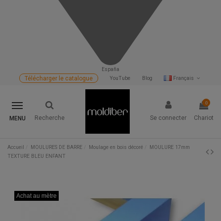
España
Télécharger le catalogue
YouTube
Blog
Français
0
Recherche
Se connecter
Chariot
MENU
Accueil
MOULURES DE BARRE
Moulage en bois décoré
MOULURE 17mm
TEXTURE BLEU ENFANT
Achat au mètre
Achat au mètre