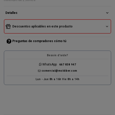
expand_more
Detalles
expand_more
Descuentos aplicables en este producto
Preguntas de compradores cómo tú
Besoin d'aide?
WhatsApp
667 838 947
comercial@moldiber.com
Lun - Jue 8h a 16h Vie 8h a 14h