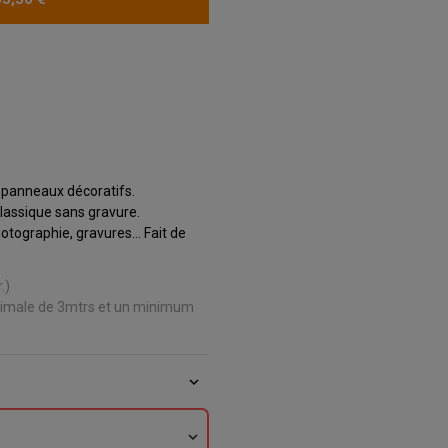
e panneaux décoratifs.
classique sans gravure.
otographie, gravures... Fait de
.)
ximale de 3mtrs et un minimum
expand_more
expand_more