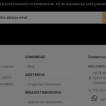
à notre newsletter et bénéficiez de -6% de réduction sur votre prem
COMUNIDAD
Contact us
ur mesure
Blog
MOLDIBER
VISTA A
ASISTENCIA
 USÉES
50410 C
(ZARAGO
onnalisés
Preguntas frecuentes
976 503
ÁREA DISTRIBUIDORES
667
Quieres ser distribuidor