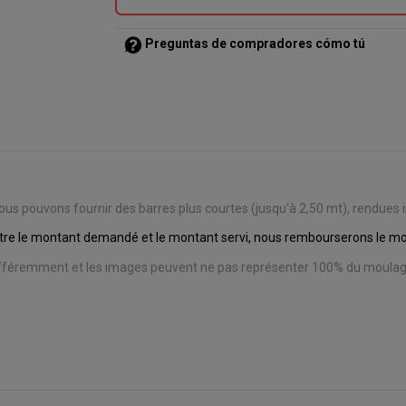
Preguntas de compradores cómo tú
 pouvons fournir des barres plus courtes (jusqu'à 2,50 mt), rendues in
entre le montant demandé et le montant servi,
nous rembourserons le mon
différemment et les images peuvent ne pas représenter 100% du moulag