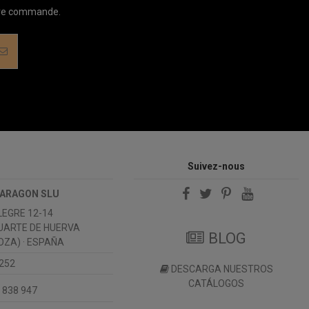
ière commande.
Suivez-nous
 ARAGON SLU
LEGRE 12-14
UARTE DE HUERVA
BLOG
ZA) · ESPAÑA
 252
DESCARGA NUESTROS
CATÁLOGOS
 838 947