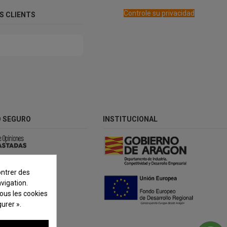
Controle su privacidad
OS CLIENTS
 SEGURO
INSTITUCIONAL
ontrer des
vigation.
tous les cookies
urer ».