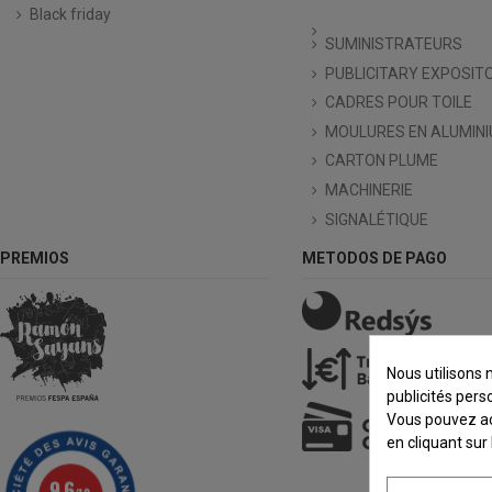
Black friday
SUMINISTRATEURS
PUBLICITARY EXPOSIT
CADRES POUR TOILE
MOULURES EN ALUMIN
CARTON PLUME
MACHINERIE
SIGNALÉTIQUE
PREMIOS
METODOS DE PAGO
Nous utilisons 
publicités pers
Vous pouvez acc
en cliquant sur
9.6