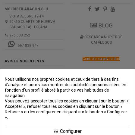
MOLDIBER ARAGON SLU
VISTA ALEGRE 12-14
50410 CUARTE DE HUERVA
BLOG
(ZARAGOZA) · ESPAÑA
976 503 252
DESCARGA NUESTROS
CATÁLOGOS
667 838 947
Controle su privacidad
AVIS DE NOS CLIENTS
Nous utilisons nos propres cookies et ceux de tiers à des fins
d'analyse et pour vous montrer des publicités personnalisées en
fonction d'un profil élaboré à partir de vos habitudes de
navigation.
PREMIOS
METODOS
ENVÍO
COMERCIO
INSTITUCIONAL
Vous pouvez accepter tous les cookies en cliquant sur le bouton «
DE PAGO
SEGURO
Accepter », refuser tous les cookies en cliquant sur le bouton «
Refuser » ou les configurer en cliquant sur le bouton « Configurer
».
Configurer
tune