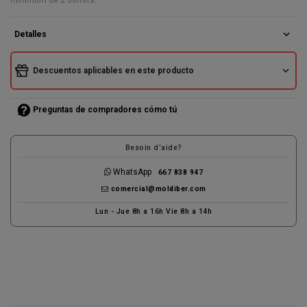
expand_more
Detalles
expand_more
Descuentos aplicables en este producto
Preguntas de compradores cómo tú
Besoin d'aide?
WhatsApp
667 838 947
comercial@moldiber.com
Lun - Jue 8h a 16h Vie 8h a 14h