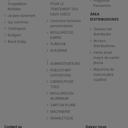
Preguntas
d'expédition
POUR LE
frecuentes
Moldiber
TRAITEMENT DES
ÁREA
EAUX USÉES
Je paie sûrement
DISTRIBUIDORES
Caissons lumineux
Qui sommes
personnalisés
Catalogues
Quieres ser
MOULURES DE
distribuidor
Budgets
BARRE
Acceso
Black friday
PLANCHA
distribuidores
IN BOBINA
Venta al por
mayor de cartón
pluma
SUMINISTRATEURS
Mayorista de
PUBLICITARY
marcos para
EXPOSITORS
cuadros
CADRES POUR
TOILE
MOULURES EN
ALUMINIUM
CARTON PLUME
MACHINERIE
SIGNALÉTIQUE
Contact us
Suivez-nous