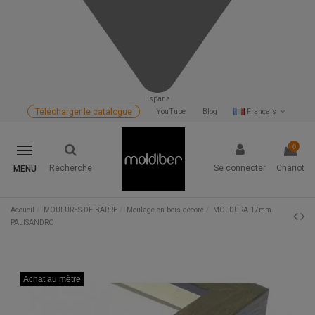
España
Télécharger le catalogue
YouTube
Blog
Français
0
Recherche
Se connecter
Chariot
MENU
Accueil
MOULURES DE BARRE
Moulage en bois décoré
MOLDURA 17mm
PALISANDRO
Achat au mètre
Achat au mètre