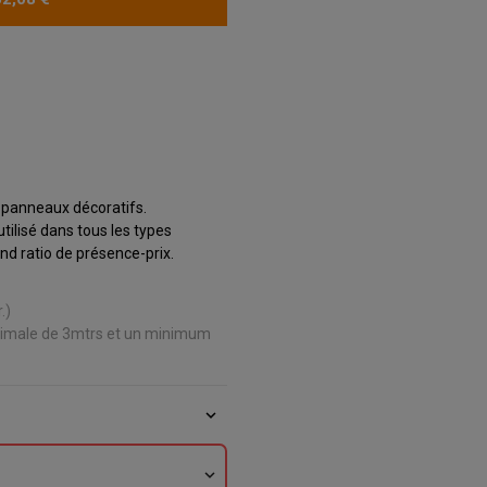
e panneaux décoratifs.
tilisé dans tous les types
nd ratio de présence-prix.
.)
ximale de 3mtrs et un minimum
expand_more
expand_more