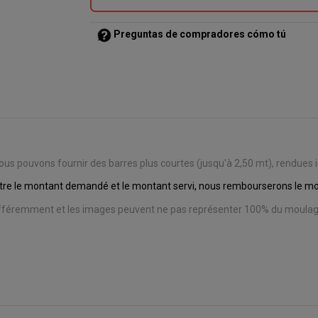
Preguntas de compradores cómo tú
 pouvons fournir des barres plus courtes (jusqu'à 2,50 mt), rendues in
entre le montant demandé et le montant servi,
nous rembourserons le mon
différemment et les images peuvent ne pas représenter 100% du moulag