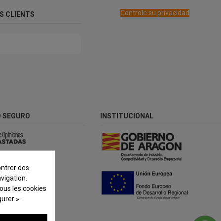
Controle su privacidad
OS CLIENTS
 SEGURO
INSTITUCIONAL
ontrer des
vigation.
tous les cookies
urer ».