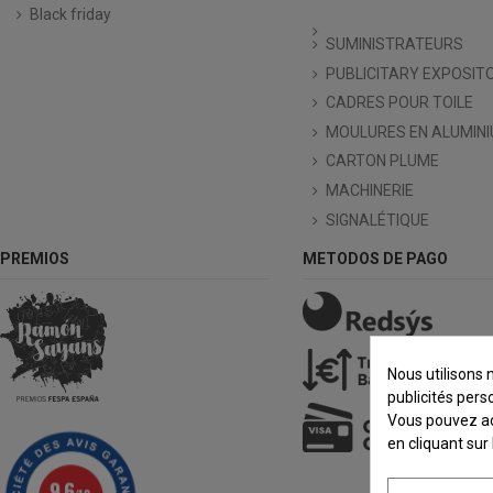
Black friday
SUMINISTRATEURS
PUBLICITARY EXPOSIT
CADRES POUR TOILE
MOULURES EN ALUMIN
CARTON PLUME
MACHINERIE
SIGNALÉTIQUE
PREMIOS
METODOS DE PAGO
Nous utilisons 
publicités pers
Vous pouvez acc
en cliquant sur
9.6