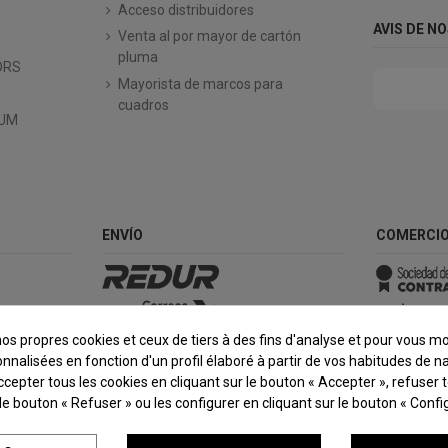
Acceso distribuidores
AVIS DE N
Venta al por mayor de cartón
pluma
ORS
Mayorista de marcos para
cuadros
IUM
ENVÍO
COMERCIO
nos propres cookies et ceux de tiers à des fins d'analyse et pour vous m
onnalisées en fonction d'un profil élaboré à partir de vos habitudes de na
epter tous les cookies en cliquant sur le bouton « Accepter », refuser 
 le bouton « Refuser » ou les configurer en cliquant sur le bouton « Config