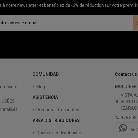
à notre newsletter et bénéficiez de -6% de réduction sur votre prem
COMUNIDAD
Contact us
ur mesure
Blog
MOLDIBER
VISTA A
ASISTENCIA
 USÉES
50410 C
(ZARAGO
onnalisés
Preguntas frecuentes
976 503
ÁREA DISTRIBUIDORES
667
Quieres ser distribuidor