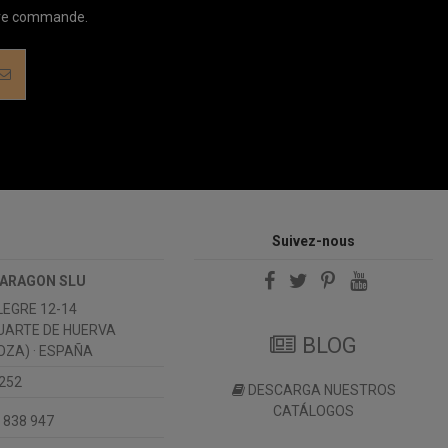
ière commande.
Suivez-nous
 ARAGON SLU
LEGRE 12-14
UARTE DE HUERVA
BLOG
ZA) · ESPAÑA
 252
DESCARGA NUESTROS
CATÁLOGOS
 838 947