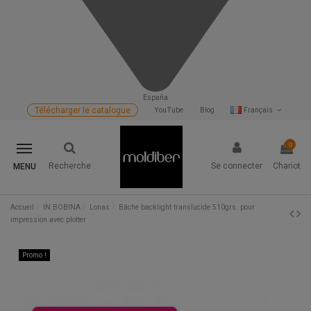
España
Télécharger le catalogue
YouTube
Blog
Français
0
Recherche
Se connecter
Chariot
MENU
Accueil
IN BOBINA
Lonas
Bâche backlight translucide 510grs. pour
impression avec plotter
Promo !