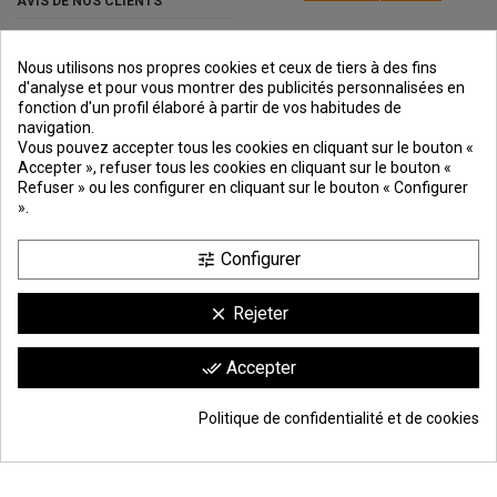
AVIS DE NOS CLIENTS
Nous utilisons nos propres cookies et ceux de tiers à des fins
d'analyse et pour vous montrer des publicités personnalisées en
fonction d'un profil élaboré à partir de vos habitudes de
navigation.
PREMIOS
METODOS
ENVÍO
COMERCIO
INSTITUCIONAL
Vous pouvez accepter tous les cookies en cliquant sur le bouton «
DE PAGO
SEGURO
Accepter », refuser tous les cookies en cliquant sur le bouton «
Refuser » ou les configurer en cliquant sur le bouton « Configurer
».
Configurer
tune
Rejeter
clear
Comerciante aprobado por la Sociedad de Opiniones Contrastadas,
haga
Accepter
done_all
clic aquí para mostrar el certificado
.
9.6
/10
1744 avis
Politique de confidentialité et de cookies
© Todos los derechos reservados | Moldiber Aragon S.L.U.