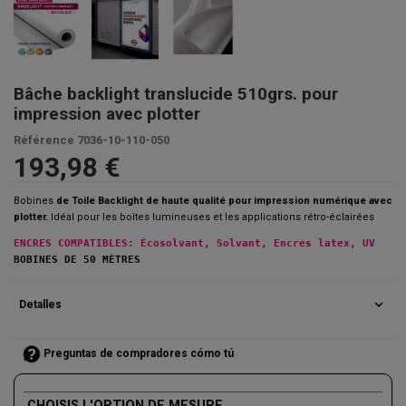
Bâche backlight translucide 510grs. pour
impression avec plotter
Référence
7036-10-110-050
193,98 €
Bobines
de Toile Backlight de haute qualité pour impression numérique avec
plotter.
Idéal pour les boîtes lumineuses et les applications rétro-éclairées
ENCRES COMPATIBLES: Écosolvant, Solvant, Encres latex, UV
BOBINES DE 50 MÈTRES
expand_more
Detalles
Preguntas de compradores cómo tú
CHOISIS L'OPTION DE MESURE