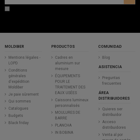
MOLDIBER
PRODUCTOS
COMUNIDAD
Mentions légales -
Cadres en
Blog
LOPD
aluminium sur
ASISTENCIA
mesure
Conditions
générales
ÉQUIPEMENTS
Preguntas
d'expédition
POUR LE
frecuentes
Moldiber
TRAITEMENT DES
ÁREA
EAUX USÉES
Je paie sûrement
DISTRIBUIDORES
Caissons lumineux
Qui sommes
personnalisés
Catalogues
Quieres ser
MOULURES DE
distribuidor
Budgets
BARRE
Acceso
Black friday
PLANCHA
distribuidores
IN BOBINA
Venta al por