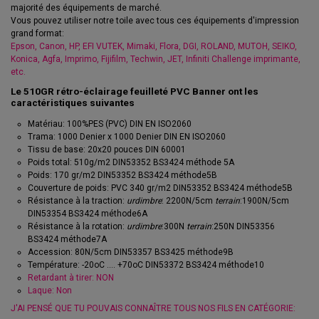
majorité des équipements de marché.
Vous pouvez utiliser notre toile avec tous ces équipements d'impression
grand format:
Epson, Canon, HP, EFI VUTEK, Mimaki, Flora, DGI, ROLAND, MUTOH, SEIKO,
Konica, Agfa, Imprimo, Fijifilm, Techwin, JET, Infiniti Challenge imprimante,
etc.
Le 510GR rétro-éclairage feuilleté PVC Banner ont les
caractéristiques suivantes
Matériau: 100%PES (PVC) DIN EN ISO2060
Trama: 1000 Denier x 1000 Denier DIN EN ISO2060
Tissu de base: 20x20 pouces DIN 60001
Poids total: 510g/m2 DIN53352 BS3424 méthode 5A
Poids: 170 gr/m2 DIN53352 BS3424 méthode5B
Couverture de poids: PVC 340 gr/m2 DIN53352 BS3424 méthode5B
Résistance à la traction:
urdimbre
: 2200N/5cm
terrain
:1900N/5cm
DIN53354 BS3424 méthode6A
Résistance à la rotation:
urdimbre
:300N
terrain
:250N DIN53356
BS3424 méthode7A
Accession: 80N/5cm DIN53357 BS3425 méthode9B
Température: -20oC .... +70oC DIN53372 BS3424 méthode10
Retardant à tirer: NON
Laque: Non
J'AI PENSÉ QUE TU POUVAIS CONNAÎTRE TOUS NOS FILS EN CATÉGORIE: