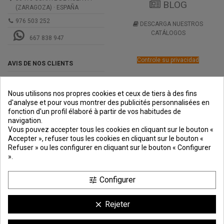
BLOG
(ZARAGOZA) · ESPAÑA
976 503 252
DESCARGA NUESTROS
CATÁLOGOS
667 838 947
Controle su privacidad
AVIS DE NOS CLIENTS
Nous utilisons nos propres cookies et ceux de tiers à des fins
d'analyse et pour vous montrer des publicités personnalisées en
fonction d'un profil élaboré à partir de vos habitudes de
navigation.
PREMIOS
METODOS
ENVÍO
COMERCIO
INSTITUCIONAL
Vous pouvez accepter tous les cookies en cliquant sur le bouton «
DE PAGO
SEGURO
Accepter », refuser tous les cookies en cliquant sur le bouton «
Refuser » ou les configurer en cliquant sur le bouton « Configurer
».
Configurer
tune
Rejeter
clear
Comerciante aprobado por la Sociedad de Opiniones Contrastadas,
haga