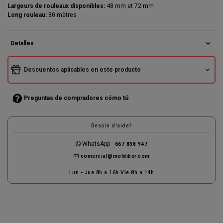
Largeurs de rouleaux disponibles:
48 mm et 72 mm
(3 avis)
Long rouleau:
80 mètres
expand_more
Detalles
expand_more
Descuentos aplicables en este producto
Preguntas de compradores cómo tú
Besoin d'aide?
WhatsApp
667 838 947
comercial@moldiber.com
Lun - Jue 8h a 16h Vie 8h a 14h