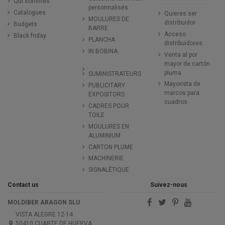
Qui sommes
personnalisés
Catalogues
Quieres ser
MOULURES DE
distribuidor
Budgets
BARRE
Acceso
Black friday
PLANCHA
distribuidores
IN BOBINA
Venta al por
mayor de cartón
pluma
SUMINISTRATEURS
Mayorista de
PUBLICITARY
marcos para
EXPOSITORS
cuadros
CADRES POUR
TOILE
MOULURES EN
ALUMINIUM
CARTON PLUME
MACHINERIE
SIGNALÉTIQUE
Contact us
Suivez-nous
MOLDIBER ARAGON SLU
VISTA ALEGRE 12-14
50410 CUARTE DE HUERVA