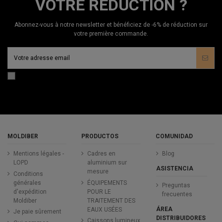
VOTRE RÉDUCTION ?
Abonnez-vous à notre newsletter et bénéficiez de -6% de réduction sur
votre première commande.
MOLDIBER
PRODUCTOS
COMUNIDAD
Mentions légales -
Cadres en
Blog
LOPD
aluminium sur
ASISTENCIA
mesure
Conditions
générales
ÉQUIPEMENTS
Preguntas
d'expédition
POUR LE
frecuentes
Moldiber
TRAITEMENT DES
ÁREA
EAUX USÉES
Je paie sûrement
DISTRIBUIDORES
Caissons lumineux