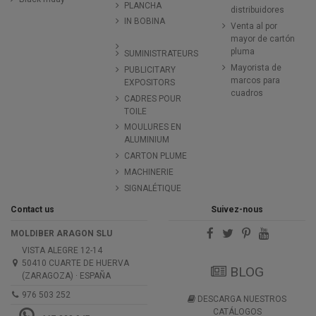
PLANCHA
distribuidores
IN BOBINA
Venta al por
mayor de cartón
pluma
SUMINISTRATEURS
Mayorista de
PUBLICITARY
marcos para
EXPOSITORS
cuadros
CADRES POUR
TOILE
MOULURES EN
ALUMINIUM
CARTON PLUME
MACHINERIE
SIGNALÉTIQUE
Contact us
Suivez-nous
MOLDIBER ARAGON SLU
VISTA ALEGRE 12-14
50410 CUARTE DE HUERVA
BLOG
(ZARAGOZA) · ESPAÑA
976 503 252
DESCARGA NUESTROS
CATÁLOGOS