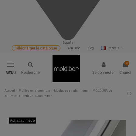
España
Télécharger le catalogue
YouTube
Blog
Français
0
Recherche
Se connecter
Chariot
MENU
Accueil
Profilés en aluminium
Moulages en aluminium
MOLDURA de
ALUMINIO. Profil 23. Dans le bar
Achat au mètre