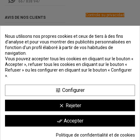
667 838 947
Controle su privacidad
AVIS DE NOS CLIENTS
Nous utilisons nos propres cookies et ceux de tiers à des fins
d'analyse et pour vous montrer des publicités personnalisées en
fonction d'un profil élaboré à partir de vos habitudes de
navigation.
PREMIOS
METODOS
ENVÍO
COMERCIO
INSTITUCIONAL
Vous pouvez accepter tous les cookies en cliquant sur le bouton «
DE PAGO
SEGURO
Accepter », refuser tous les cookies en cliquant sur le bouton «
Refuser » ou les configurer en cliquant sur le bouton « Configurer
».
Configurer
tune
Rejeter
clear
achat au
mètre linéaire
– minimum de commande :
12 mètres
(livré en barres de 3 m)
Comerciante aprobado por la Sociedad de Opiniones Contrastadas,
haga
Accepter
done_all
clic aquí para mostrar el certificado
.
9.6
/10
1744 avis
Politique de confidentialité et de cookies
130,20 €
Ajouter au panier
*