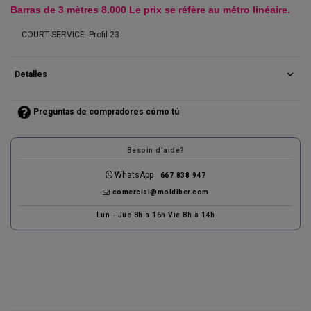
B
arras de 3 mètres 8.000 Le prix se réfère au métro linéaire.
COURT SERVICE. Profil 23
expand_more
Detalles
Preguntas de compradores cómo tú
Besoin d'aide?
WhatsApp
667 838 947
comercial@moldiber.com
Lun - Jue 8h a 16h Vie 8h a 14h