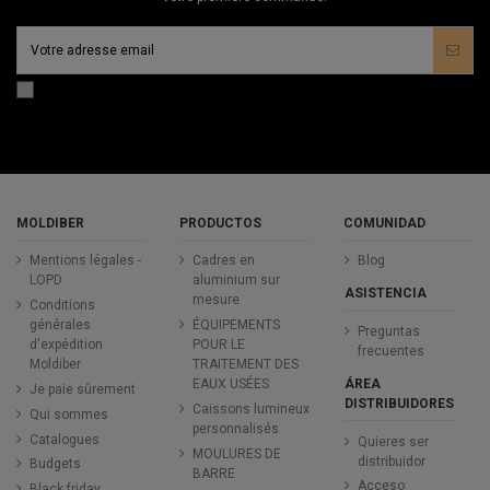
MOLDIBER
PRODUCTOS
COMUNIDAD
Mentions légales -
Cadres en
Blog
LOPD
aluminium sur
ASISTENCIA
mesure
Conditions
générales
ÉQUIPEMENTS
Preguntas
d'expédition
POUR LE
frecuentes
Moldiber
TRAITEMENT DES
ÁREA
EAUX USÉES
Je paie sûrement
DISTRIBUIDORES
Caissons lumineux
Qui sommes
personnalisés
Catalogues
Quieres ser
MOULURES DE
distribuidor
Budgets
BARRE
Acceso
Black friday