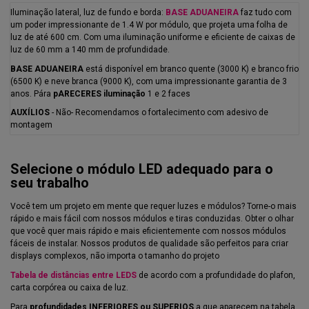
Iluminação lateral, luz de fundo e borda:
BASE ADUANEIRA
faz tudo com
um poder impressionante de 1.4 W por módulo, que projeta uma folha de
luz de até 600 cm. Com uma iluminação uniforme e eficiente de caixas de
luz de 60 mm a 140 mm de profundidade.
BASE ADUANEIRA
está disponível em branco quente (3000 K) e branco frio
(6500 K) e neve branca (9000 K), com uma impressionante garantia de 3
anos. Pára
pARECERES iluminação
1 e 2 faces
AUXÍLIOS
- Não- Recomendamos o fortalecimento com adesivo de
montagem
Selecione o módulo LED adequado para o
seu trabalho
Você tem um projeto em mente que requer luzes e módulos?
Torne-o mais
rápido e mais fácil com nossos módulos e tiras conduzidas.
Obter o olhar
que você quer mais rápido e mais eficientemente com nossos módulos
fáceis de instalar.
Nossos produtos de qualidade são perfeitos para criar
displays complexos, não importa o tamanho do projeto
Tabela de distâncias entre LEDS
de acordo com a profundidade do plafon,
carta corpórea ou caixa de luz.
Para
profundidades INFERIORES ou
SUPERIOS
a que aparecem na tabela,