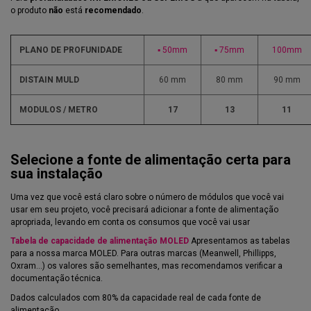
o produto
não
está
recomendado
.
PLANO DE PROFUNIDADE
▪ 50mm
▪ 75mm
100mm
DISTAIN MULD
60 mm
80 mm
90 mm
MODULOS / METRO
17
13
11
Selecione a fonte de alimentação certa para
sua instalação
Uma vez que você está claro sobre o número de módulos que você vai
usar em seu projeto, você precisará adicionar a fonte de alimentação
apropriada, levando em conta os consumos que você vai usar
Tabela de capacidade de alimentação MOLED
Apresentamos as tabelas
para a nossa marca MOLED. Para outras marcas (Meanwell, Phillipps,
Oxram...) os valores são semelhantes, mas recomendamos verificar a
documentação técnica.
Dados calculados com 80% da capacidade real de cada fonte de
alimentação.