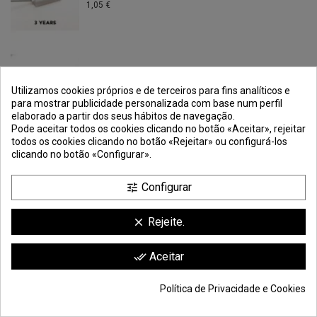
1,05 €
MÓDULO LED DE FUNDO. 0,96W LED FUNDO...
Utilizamos cookies próprios e de terceiros para fins analíticos e
0,94 €
para mostrar publicidade personalizada com base num perfil
elaborado a partir dos seus hábitos de navegação.
Pode aceitar todos os cookies clicando no botão «Aceitar», rejeitar
todos os cookies clicando no botão «Rejeitar» ou configurá-los
clicando no botão «Configurar».
MÓDULO LED DE FUNDO. 1,20 W PRIX 30...
Configurar
tune
1,18 €
Rejeite.
clear
Aceitar
done_all
MÓDULO LED DE FUNDO. 2 W FONDOLED...
1,55 €
Política de Privacidade e Cookies
43,80 €
Adicionar ao carrinho
*