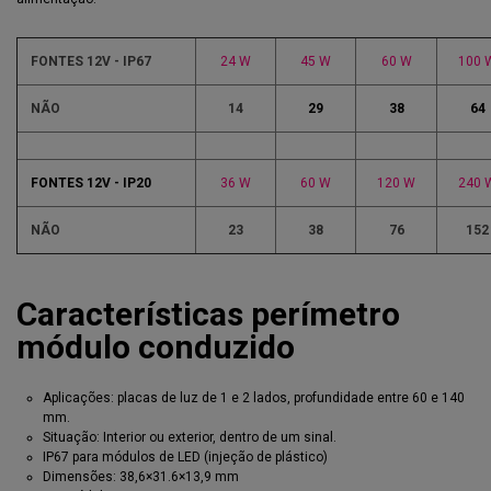
FONTES 12V - IP67
24 W
45 W
60 W
100 
NÃO
14
29
38
64
FONTES 12V - IP20
36 W
60 W
120 W
240 
NÃO
23
38
76
152
Características perímetro
módulo conduzido
Aplicações: placas de luz de 1 e 2 lados, profundidade entre 60 e 140
mm.
Situação: Interior ou exterior, dentro de um sinal.
IP67 para módulos de LED (injeção de plástico)
Dimensões: 38,6×31.6×13,9 mm