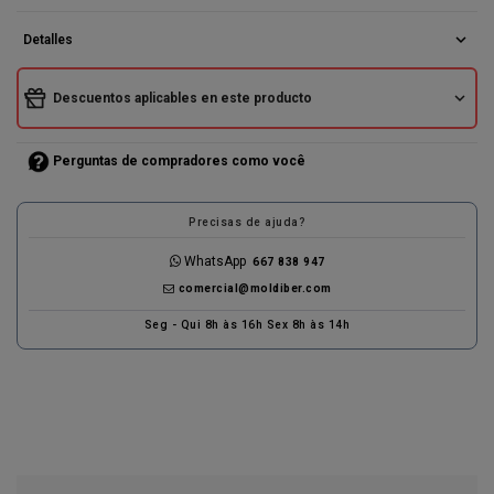
expand_more
Detalles
expand_more
Descuentos aplicables en este producto
Perguntas de compradores como você
Precisas de ajuda?
WhatsApp
667 838 947
comercial@moldiber.com
Seg - Qui 8h às 16h Sex 8h às 14h