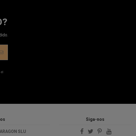
O?
dido.
 el
nos
Siga-nos
 ARAGON SLU