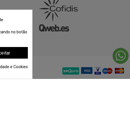
de
licando no botão
eitar
cidade e Cookies