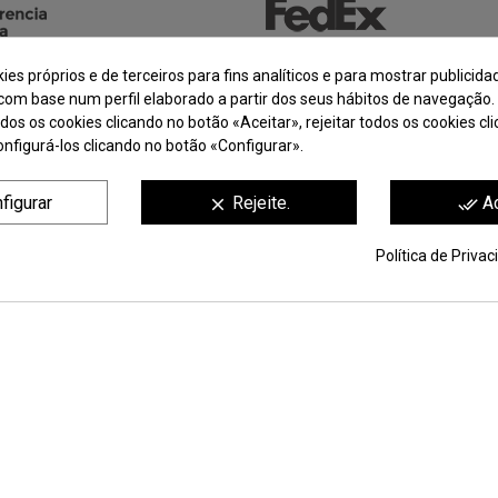
ies próprios e de terceiros para fins analíticos e para mostrar publicida
com base num perfil elaborado a partir dos seus hábitos de navegação.
dos os cookies clicando no botão «Aceitar», rejeitar todos os cookies c
onfigurá-los clicando no botão «Configurar».
figurar
Rejeite.
Ac
clear
done_all
,
haga clic aquí para mostrar el certificado
.
Política de Priva