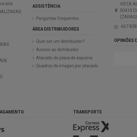
ra tela
VISTA A
ASSISTÊNCIA
50410 C
NALIZADAS
(ZARAGO
Perguntas frequentes
667 838
ÁREA DISTRIBUIDORES
OPINIÕES 
Quer ser um distribuidor?
URAS
Acesso ao distribuidor
Atacado de placa de espuma
DADE
Quadros de imagen por atacado
IO
PAGAMENTO
TRANSPORTE