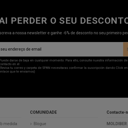
AI PERDER O SEU DESCONT
creva a nossa newsletter e ganhe -6% de desconto no seu primeiro pe
Puede darse de baja en cualquier momento. Para ello, consulte nuestra información de
contacto en el
aviso legal
.
(Revisa tu correo y carpeta de SPAN necesitaras confirmar la suscripción dando Click en
enlace que te enviamos)
COMUNIDADE
Contacte-
ob medida
Blogue
MOLDIBER