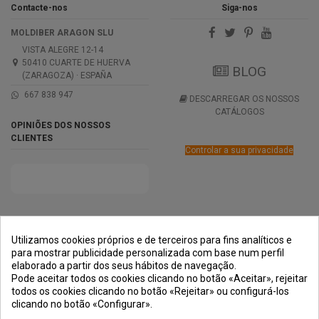
Contacte-nos
Siga-nos
MOLDIBER ARAGON SLU
VISTA ALEGRE 12-14
50410 CUARTE DE HUERVA
BLOG
(ZARAGOZA) · ESPAÑA
667 838 947
DESCARREGAR OS NOSSOS
CATÁLOGOS
OPINIÕES DOS NOSSOS
CLIENTES
Controlar a sua privacidade
PRÊMIOS
MÉTODOS DE
TRANSPORTE
NEGOCIAÇÃO
PAGAMENTO
SEGURA
Utilizamos cookies próprios e de terceiros para fins analíticos e
para mostrar publicidade personalizada com base num perfil
elaborado a partir dos seus hábitos de navegação.
Pode aceitar todos os cookies clicando no botão «Aceitar», rejeitar
todos os cookies clicando no botão «Rejeitar» ou configurá-los
clicando no botão «Configurar».