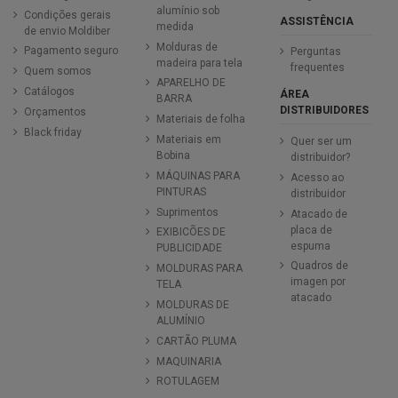
alumínio sob
Condições gerais
ASSISTÊNCIA
medida
de envio Moldiber
Molduras de
Pagamento seguro
Perguntas
madeira para tela
frequentes
Quem somos
APARELHO DE
Catálogos
ÁREA
BARRA
DISTRIBUIDORES
Orçamentos
Materiais de folha
Black friday
Materiais em
Quer ser um
Bobina
distribuidor?
MÁQUINAS PARA
Acesso ao
PINTURAS
distribuidor
Suprimentos
Atacado de
placa de
EXIBICÕES DE
espuma
PUBLICIDADE
Quadros de
MOLDURAS PARA
imagen por
TELA
atacado
MOLDURAS DE
ALUMÍNIO
CARTÃO PLUMA
MAQUINARIA
ROTULAGEM