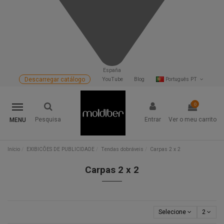
España
Descarregar catálogo
YouTube
Blog
Português PT
0
Pesquisa
Entrar
Ver o meu carrito
MENU
Início
EXIBICÕES DE PUBLICIDADE
Tendas dobráveis
Carpas 2 x 2
Carpas 2 x 2
Selecione
2