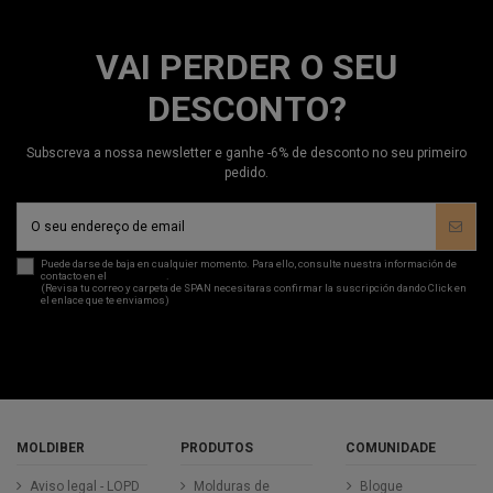
VAI PERDER O SEU
DESCONTO?
Subscreva a nossa newsletter e ganhe -6% de desconto no seu primeiro
pedido.
Puede darse de baja en cualquier momento. Para ello, consulte nuestra información de
contacto en el
aviso legal
.
(Revisa tu correo y carpeta de SPAN necesitaras confirmar la suscripción dando Click en
el enlace que te enviamos)
MOLDIBER
PRODUTOS
COMUNIDADE
Aviso legal - LOPD
Molduras de
Blogue