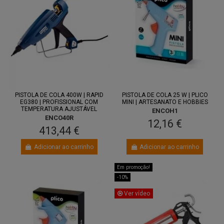
PISTOLA DE COLA 400W | RAPID
PISTOLA DE COLA 25 W | PLICO
EG380 | PROFISSIONAL COM
MINI | ARTESANATO E HOBBIES
TEMPERATURA AJUSTÁVEL
ENCOH1
ENCO40R
12,16 €
413,44 €
Adicionar ao carrinho
Adicionar ao carrinho
Em promoção!
-10%
Ver vídeo