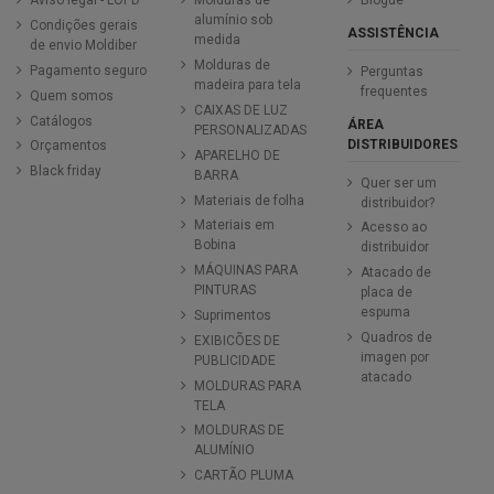
Aviso legal - LOPD
Molduras de
Blogue
alumínio sob
Condições gerais
ASSISTÊNCIA
medida
de envio Moldiber
Molduras de
Pagamento seguro
Perguntas
madeira para tela
frequentes
Quem somos
CAIXAS DE LUZ
Catálogos
ÁREA
PERSONALIZADAS
DISTRIBUIDORES
Orçamentos
APARELHO DE
Black friday
BARRA
Quer ser um
Materiais de folha
distribuidor?
Materiais em
Acesso ao
Bobina
distribuidor
MÁQUINAS PARA
Atacado de
PINTURAS
placa de
espuma
Suprimentos
Quadros de
EXIBICÕES DE
imagen por
PUBLICIDADE
atacado
MOLDURAS PARA
TELA
MOLDURAS DE
ALUMÍNIO
CARTÃO PLUMA