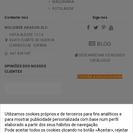
MAQUINARIA
ROTULAGEM
Contacte-nos
Siga-nos
MOLDIBER ARAGON SLU
VISTA ALEGRE 12-14
50410 CUARTE DE HUERVA
BLOG
(ZARAGOZA) · ESPAÑA
667 838 947
DESCARREGAR OS NOSSOS
CATÁLOGOS
OPINIÕES DOS NOSSOS
CLIENTES
Controlar a sua privacidade
PRÊMIOS
MÉTODOS DE
TRANSPORTE
NEGOCIAÇÃO
PAGAMENTO
SEGURA
Utilizamos cookies próprios e de terceiros para fins analíticos e
para mostrar publicidade personalizada com base num perfil
elaborado a partir dos seus hábitos de navegação.
Pode aceitar todos os cookies clicando no botão «Aceitar», rejeitar