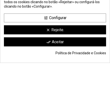
todos os cookies clicando no botão «Rejeitar» ou configurá-los
clicando no botão «Configurar».
Configurar
tune
Rejeite.
clear
Comerciante aprobado por la Sociedad de Opiniones Contrastadas,
haga
Aceitar
done_all
clic aquí para mostrar el certificado
.
Política de Privacidade e Cookies
© Todos os direitos reservados S.L. | Moldiber Aragon S.L.U.