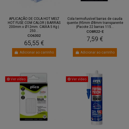
APLICAÇÃO DE COLA HOT MELT
Cola termofusível barras de cauda
HOT FUSE COM CALOR | BARRAS
quente |95mm Ø8mm transparente
200mm x Ø12mm. CAIXA 5 Kg |
|Pacote 22 barras 115...
250...
CO8R22-E
CO6302
7,59 €
65,55 €
Adicionar ao carrinho
Adicionar ao carrinho
Ver vídeo
Ver vídeo