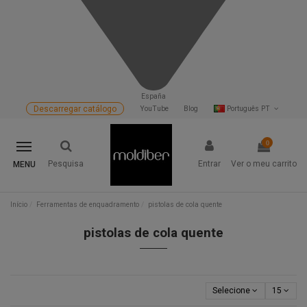
España
Descarregar catálogo
YouTube
Blog
Português PT
0
Pesquisa
Entrar
Ver o meu carrito
MENU
Início
Ferramentas de enquadramento
pistolas de cola quente
pistolas de cola quente
Selecione
15