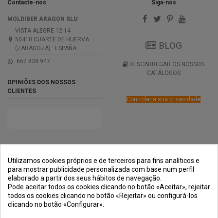
Contacte-nos
Siga-nos
MOLDIBER ARAGON SLU
VISTA ALEGRE 12-14
50410 CUARTE DE HUERVA
BLOG
(ZARAGOZA) · ESPAÑA
667 838 947
DESCARREGAR OS NOSSOS
CATÁLOGOS
OPINIÕES DOS NOSSOS
CLIENTES
Controlar a sua privacidade
PRÊMIOS
MÉTODOS DE
TRANSPORTE
NEGOCIAÇÃO
PAGAMENTO
SEGURA
Utilizamos cookies próprios e de terceiros para fins analíticos e
para mostrar publicidade personalizada com base num perfil
elaborado a partir dos seus hábitos de navegação.
Pode aceitar todos os cookies clicando no botão «Aceitar», rejeitar
todos os cookies clicando no botão «Rejeitar» ou configurá-los
clicando no botão «Configurar».