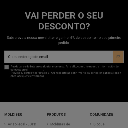
VAI PERDER O SEU
DESCONTO?
Subscreva a nossa newsletter e ganhe -6% de desconto no seu primeiro
pedido.
Puede darse de baja en cualquier momento. Para ello, consulte nuestra información de
contacto en el
aviso legal
.
(Revisa tu correo y carpeta de SPAN necesitaras confirmar la suscripción dando Click en
el enlace que te enviamos)
MOLDIBER
PRODUTOS
COMUNIDADE
Aviso legal - LOPD
Molduras de
Blogue