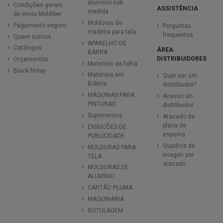
alumínio sob
Condições gerais
ASSISTÊNCIA
medida
de envio Moldiber
Molduras de
Pagamento seguro
Perguntas
madeira para tela
frequentes
Quem somos
APARELHO DE
Catálogos
ÁREA
BARRA
DISTRIBUIDORES
Orçamentos
Materiais de folha
Black friday
Materiais em
Quer ser um
Bobina
distribuidor?
MÁQUINAS PARA
Acesso ao
PINTURAS
distribuidor
Suprimentos
Atacado de
placa de
EXIBICÕES DE
espuma
PUBLICIDADE
Quadros de
MOLDURAS PARA
imagen por
TELA
atacado
MOLDURAS DE
ALUMÍNIO
CARTÃO PLUMA
MAQUINARIA
ROTULAGEM