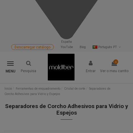
España
Descarregar catálogo
YouTube
Blog
Português PT
0
Pesquisa
Entrar
Ver o meu carrito
MENU
Início
Ferramentas de enquadramento
Cristal de corte
Separadores de
Corcho Adhesivos para Vidrio y Espejos
Separadores de Corcho Adhesivos para Vidrio y
Espejos