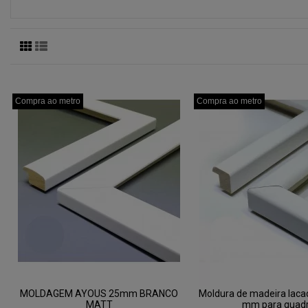
Compra ao metro
Compra ao metro
Compra ao metro
Compra ao metro
Compra ao metro
Compra ao metro
MOLDAGEM AYOUS 25mm BRANCO
Moldura de madeira laca
MATT
mm para quad