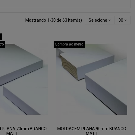
Mostrando 1-30 de 63 item(s)
Selecione
30
tro
tro
tro
Compra ao metro
Compra ao metro
Compra ao metro
 PLANA 70mm BRANCO
MOLDAGEM PLANA 90mm BRANCO
MATT
MATT