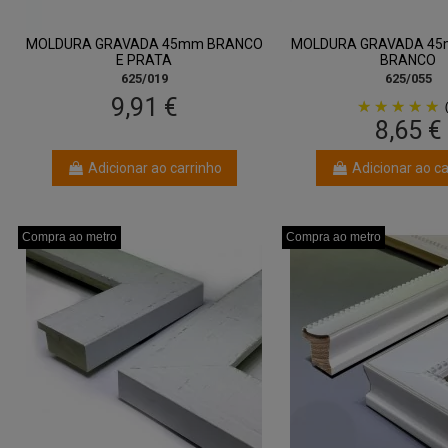
MOLDURA GRAVADA 45mm BRANCO
MOLDURA GRAVADA 45
E PRATA
BRANCO
625/019
625/055
9,91 €
8,65 €
Adicionar ao carrinho
Adicionar ao ca
Compra ao metro
Compra ao metro
Compra ao metro
Compra ao metro
Compra ao metro
Compra ao metro