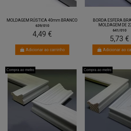
MOLDAGEM RÚSTICA 40mm BRANCO
BORDA ESFERA BR
MOLDAGEM DE 
639/010
641/010
4,49 €
5,73 €
Adicionar ao carrinho
Adicionar ao ca
Compra ao metro
Compra ao metro
Compra ao metro
Compra ao metro
Compra ao metro
Compra ao metro