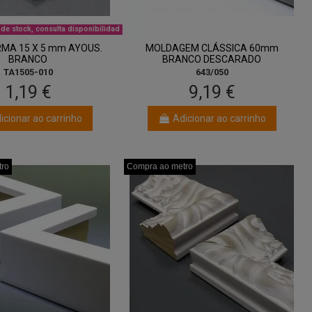
de stock, consulta disponibilidad
MA 15 X 5 mm AYOUS.
MOLDAGEM CLÁSSICA 60mm
BRANCO
BRANCO DESCARADO
TA1505-010
643/050
1,19 €
9,19 €
icionar ao carrinho
Adicionar ao carrinho
tro
tro
tro
Compra ao metro
Compra ao metro
Compra ao metro