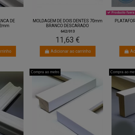
Producto fuera 
ANCA DE
MOLDAGEM DE DOIS DENTES 70mm
PLATAFOR
22mm
BRANCO DESCARADO
642/013
11,63 €
rrinho
Adicionar ao carrinho
Ad
Compra ao metro
Compra ao metro
Compra ao metro
Compra ao me
Compra ao me
Compra ao me