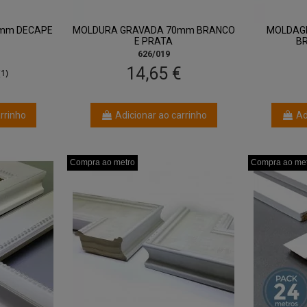
mm DECAPE
MOLDURA GRAVADA 70mm BRANCO
MOLDAG
E PRATA
B
626/019
14,65 €
(1)
rrinho
Adicionar ao carrinho
Ad
Compra ao metro
Compra ao metro
Compra ao metro
Compra ao me
Compra ao me
Compra ao me