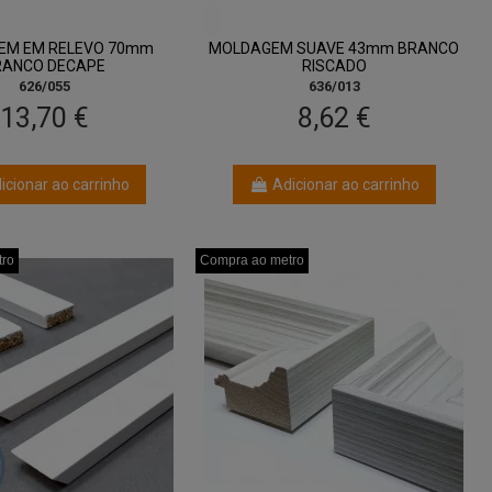
EM EM RELEVO 70mm
MOLDAGEM SUAVE 43mm BRANCO
RANCO DECAPE
RISCADO
626/055
636/013
13,70 €
8,62 €
icionar ao carrinho
Adicionar ao carrinho
tro
tro
tro
Compra ao metro
Compra ao metro
Compra ao metro