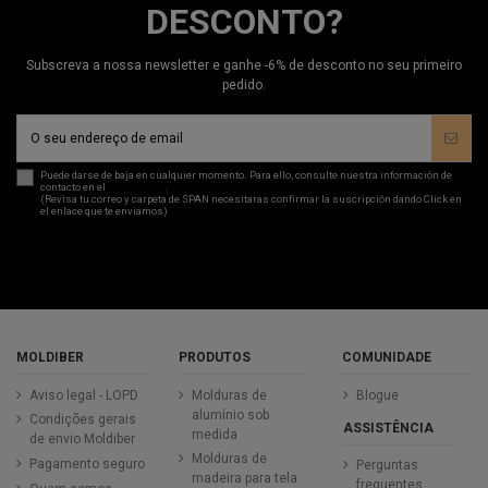
DESCONTO?
Subscreva a nossa newsletter e ganhe -6% de desconto no seu primeiro
pedido.
Puede darse de baja en cualquier momento. Para ello, consulte nuestra información de
contacto en el
aviso legal
.
(Revisa tu correo y carpeta de SPAN necesitaras confirmar la suscripción dando Click en
el enlace que te enviamos)
MOLDIBER
PRODUTOS
COMUNIDADE
Aviso legal - LOPD
Molduras de
Blogue
alumínio sob
Condições gerais
ASSISTÊNCIA
medida
de envio Moldiber
Molduras de
Pagamento seguro
Perguntas
madeira para tela
frequentes