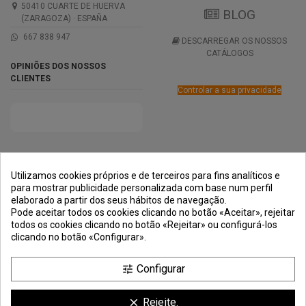
50410 CUARTE DE HUERVA
BLOG
(ZARAGOZA) · ESPAÑA
667 838 947
DESCARREGAR OS NOSSOS
CATÁLOGOS
OPINIÕES DOS NOSSOS
CLIENTES
Controlar a sua privacidade
PRÊMIOS
MÉTODOS DE
TRANSPORTE
NEGOCIAÇÃO
PAGAMENTO
SEGURA
Utilizamos cookies próprios e de terceiros para fins analíticos e
para mostrar publicidade personalizada com base num perfil
elaborado a partir dos seus hábitos de navegação.
Pode aceitar todos os cookies clicando no botão «Aceitar», rejeitar
todos os cookies clicando no botão «Rejeitar» ou configurá-los
clicando no botão «Configurar».
Configurar
tune
Rejeite.
clear