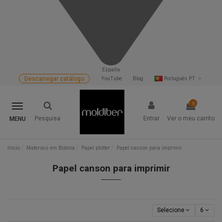
España
Descarregar catálogo
YouTube
Blog
Português PT
0
Pesquisa
Entrar
Ver o meu carrito
MENU
Início
Materiais em Bobina
Papel plotter
Papel canson para imprimir
Papel canson para imprimir
Selecione
6