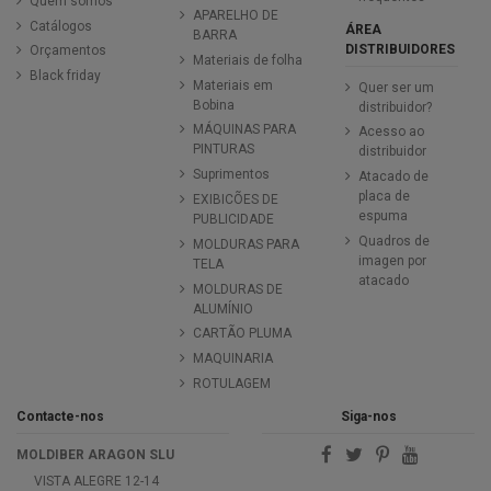
Quem somos
APARELHO DE
Catálogos
ÁREA
BARRA
DISTRIBUIDORES
Orçamentos
Materiais de folha
Black friday
Materiais em
Quer ser um
Bobina
distribuidor?
MÁQUINAS PARA
Acesso ao
PINTURAS
distribuidor
Suprimentos
Atacado de
placa de
EXIBICÕES DE
espuma
PUBLICIDADE
Quadros de
MOLDURAS PARA
imagen por
TELA
atacado
MOLDURAS DE
ALUMÍNIO
CARTÃO PLUMA
MAQUINARIA
ROTULAGEM
Contacte-nos
Siga-nos
MOLDIBER ARAGON SLU
VISTA ALEGRE 12-14