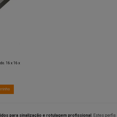
o. 16 x 16 x
rrinho
idos para sinalização e rotulagem profissional
. Estes perfi