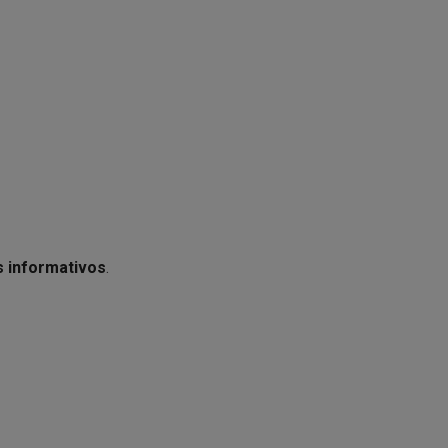
s informativos
.