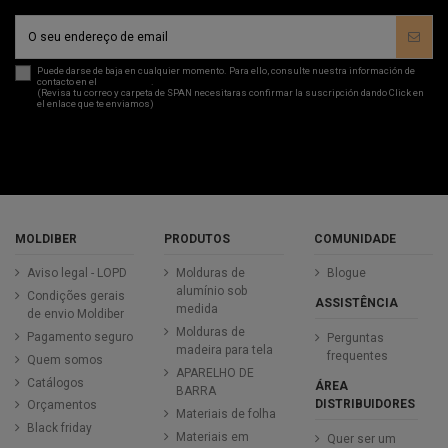
Puede darse de baja en cualquier momento. Para ello, consulte nuestra información de
contacto en el
aviso legal
.
(Revisa tu correo y carpeta de SPAN necesitaras confirmar la suscripción dando Click en
el enlace que te enviamos)
MOLDIBER
PRODUTOS
COMUNIDADE
Aviso legal - LOPD
Molduras de
Blogue
alumínio sob
Condições gerais
ASSISTÊNCIA
medida
de envio Moldiber
Molduras de
Pagamento seguro
Perguntas
madeira para tela
frequentes
Quem somos
APARELHO DE
Catálogos
ÁREA
BARRA
DISTRIBUIDORES
Orçamentos
Materiais de folha
Black friday
Materiais em
Quer ser um