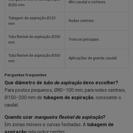
Alto caudal e ciclones.
Ø200 mm
Tubagem de aspiração Ø220
Redes centrais.
mm
Tubo flexível de aspiração Ø250
Troncos principais.
mm
Tubo flexível de aspiração Ø300
Aplicações de grande caudal.
mm
Perguntas frequentes
Que diâmetro de
tubo de aspiração
devo escolher?
Para postos pequenos, Ø80–100 mm; para redes centrais,
Ø150–200 mm de
tubagem de aspiração
, consoante o
caudal.
Quando usar
mangueira flexível de aspiração
?
Em zonas móveis e curvas fechadas. A
tubagem de
aspiração
reta reduz perdas.