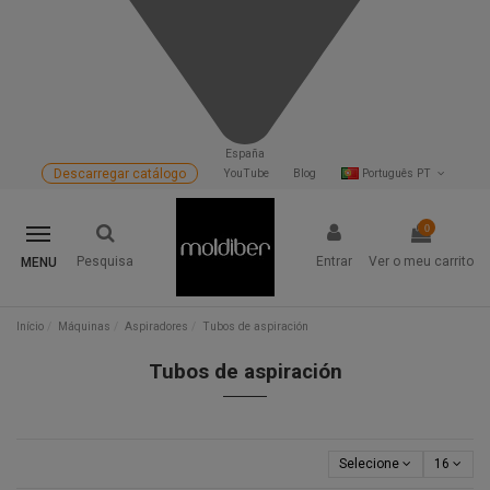
España
Descarregar catálogo
YouTube
Blog
Português PT
0
Pesquisa
Entrar
Ver o meu carrito
MENU
Início
Máquinas
Aspiradores
Tubos de aspiración
Tubos de aspiración
Selecione
16