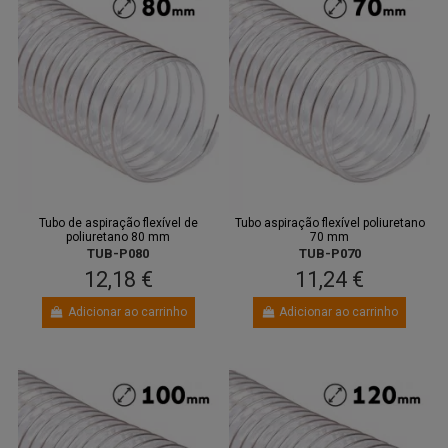
Tubo de aspiração flexível de
Tubo aspiração flexível poliuretano
poliuretano 80 mm
70 mm
TUB-P080
TUB-P070
12,18 €
11,24 €
Adicionar ao carrinho
Adicionar ao carrinho