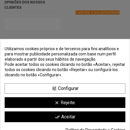
OPINIÕES DOS NOSSOS
CLIENTES
Controlar a sua privacidade
PRÊMIOS
MÉTODOS DE
TRANSPORTE
NEGOCIAÇÃO
PAGAMENTO
SEGURA
Utilizamos cookies próprios e de terceiros para fins analíticos e
para mostrar publicidade personalizada com base num perfil
elaborado a partir dos seus hábitos de navegação.
Pode aceitar todos os cookies clicando no botão «Aceitar», rejeitar
todos os cookies clicando no botão «Rejeitar» ou configurá-los
clicando no botão «Configurar».
Configurar
tune
Rejeite.
clear
Comerciante aprobado por la Sociedad de Opiniones Contrastadas,
haga
Aceitar
done_all
clic aquí para mostrar el certificado
.