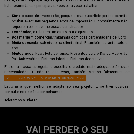
usam, talvez haja aplicações que não conheçam. Vamos deixar-lhe uma
lista resumida das principais razões para você trabalhar
Simplicidade de impressão
, porque a sua superfície porosa permite
ocultar eventuais pequenos erros de impressão. E normalmente não
requerem perfis de impressão complicados -
Económico,
a tela tem um custo muito ajustado
Boa margem comercial,
trabalhará com boas percentagens de lucro
Muita demanda
, sobretudo no cliente final. E também durante todo o
ano.
Muitos usos
. Não . Foto de férias. Presentes para o Dia da Mãe e do
Pai. Aniversários. Pinturas infantis. Pinturas decorativas.
Entre na nossa categoria e escolha o produto mais adequado às suas
necessidades. E não te esqueças, também somos fabricantes de
MOLDURAS SOB MEDIDA PARA MONTAR SUAS TELAS
Escolha a que melhor se adapte ao seu projeto. E se tiver dúvidas,
consulte-nos e nós aconselhamos.
Adoramos ajudar-te.
VAI PERDER O SEU