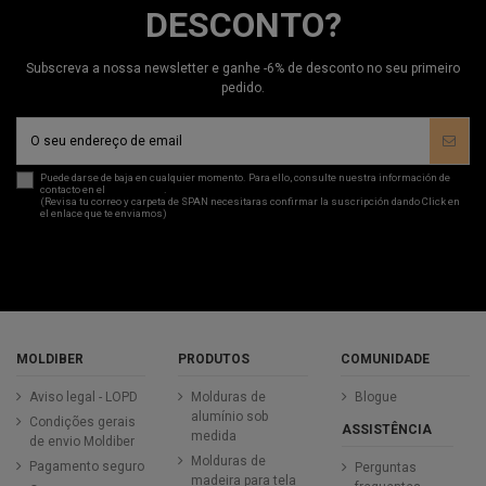
DESCONTO?
Subscreva a nossa newsletter e ganhe -6% de desconto no seu primeiro
pedido.
Puede darse de baja en cualquier momento. Para ello, consulte nuestra información de
contacto en el
aviso legal
.
(Revisa tu correo y carpeta de SPAN necesitaras confirmar la suscripción dando Click en
el enlace que te enviamos)
MOLDIBER
PRODUTOS
COMUNIDADE
Aviso legal - LOPD
Molduras de
Blogue
alumínio sob
Condições gerais
ASSISTÊNCIA
medida
de envio Moldiber
Molduras de
Pagamento seguro
Perguntas
madeira para tela