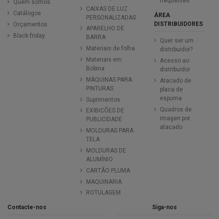
frequentes
Quem somos
CAIXAS DE LUZ
Catálogos
ÁREA
PERSONALIZADAS
DISTRIBUIDORES
Orçamentos
APARELHO DE
Black friday
BARRA
Quer ser um
Materiais de folha
distribuidor?
Materiais em
Acesso ao
Bobina
distribuidor
MÁQUINAS PARA
Atacado de
PINTURAS
placa de
espuma
Suprimentos
Quadros de
EXIBICÕES DE
imagen por
PUBLICIDADE
atacado
MOLDURAS PARA
TELA
MOLDURAS DE
ALUMÍNIO
CARTÃO PLUMA
MAQUINARIA
ROTULAGEM
Contacte-nos
Siga-nos