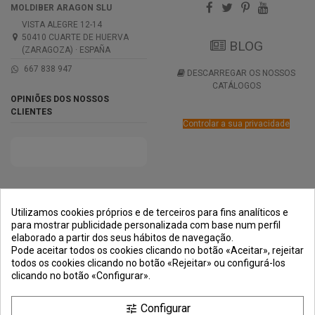
MOLDIBER ARAGON SLU
VISTA ALEGRE 12-14
50410 CUARTE DE HUERVA
BLOG
(ZARAGOZA) · ESPAÑA
667 838 947
DESCARREGAR OS NOSSOS
CATÁLOGOS
OPINIÕES DOS NOSSOS
CLIENTES
Controlar a sua privacidade
PRÊMIOS
MÉTODOS DE
TRANSPORTE
NEGOCIAÇÃO
PAGAMENTO
SEGURA
Utilizamos cookies próprios e de terceiros para fins analíticos e
para mostrar publicidade personalizada com base num perfil
elaborado a partir dos seus hábitos de navegação.
Pode aceitar todos os cookies clicando no botão «Aceitar», rejeitar
todos os cookies clicando no botão «Rejeitar» ou configurá-los
clicando no botão «Configurar».
Configurar
tune