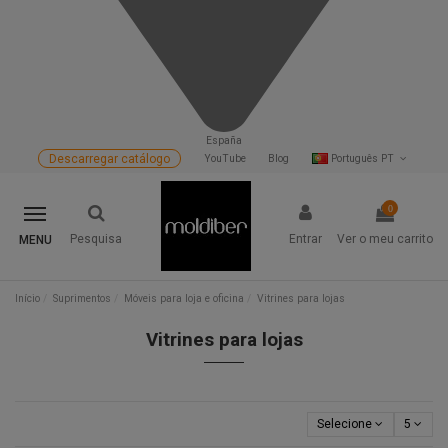
España
Descarregar catálogo
YouTube
Blog
Português PT
0
Pesquisa
Entrar
Ver o meu carrito
MENU
Início
Suprimentos
Móveis para loja e oficina
Vitrines para lojas
Vitrines para lojas
Selecione
5