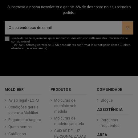
Subscreva a nossa newsletter e ganhe -6% de desconto no seu primeiro
pedido.
Puede darse de baja en cualquier momento. Para ello, consulte nuestra información de
contacto en el
aviso legal
.
(Revisa tu correo y carpeta de SPAN necesitaras confirmar la suscripción dando Click en
el enlace que te enviamos)
MOLDIBER
PRODUTOS
COMUNIDADE
Aviso legal - LOPD
Molduras de
Blogue
alumínio sob
Condições gerais
ASSISTÊNCIA
medida
de envio Moldiber
Molduras de
Pagamento seguro
Perguntas
madeira para tela
frequentes
Quem somos
CAIXAS DE LUZ
Catálogos
ÁREA
PERSONALIZADAS