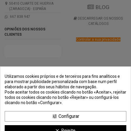
50410 CUARTE DE HUERVA
BLOG
(ZARAGOZA) · ESPAÑA
667 838 947
DESCARREGAR OS NOSSOS
CATÁLOGOS
OPINIÕES DOS NOSSOS
CLIENTES
Controlar a sua privacidade
PRÊMIOS
MÉTODOS DE
TRANSPORTE
NEGOCIAÇÃO
PAGAMENTO
SEGURA
Utilizamos cookies próprios e de terceiros para fins analíticos e
para mostrar publicidade personalizada com base num perfil
elaborado a partir dos seus hábitos de navegação.
Pode aceitar todos os cookies clicando no botão «Aceitar», rejeitar
todos os cookies clicando no botão «Rejeitar» ou configurá-los
clicando no botão «Configurar».
Configurar
tune
Rejeite.
clear