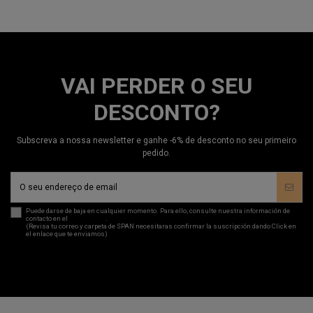
VAI PERDER O SEU
DESCONTO?
Subscreva a nossa newsletter e ganhe -6% de desconto no seu primeiro
pedido.
Puede darse de baja en cualquier momento. Para ello, consulte nuestra información de
contacto en el
aviso legal
.
(Revisa tu correo y carpeta de SPAN necesitaras confirmar la suscripción dando Click en
el enlace que te enviamos)