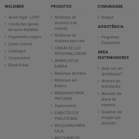
MOLDIBER
PRODUTOS
COMUNIDADE
Aviso legal - LOPD
Molduras de
Blogue
alumínio sob
Condições gerais
ASSISTÊNCIA
medida
de envio Moldiber
Molduras de
Pagamento seguro
Perguntas
madeira para tela
frequentes
Quem somos
CAIXAS DE LUZ
Catálogos
ÁREA
PERSONALIZADAS
DISTRIBUIDORES
Orçamentos
APARELHO DE
Black friday
BARRA
Quer ser um
Materiais de folha
distribuidor?
Materiais em
Acesso ao
Bobina
distribuidor
MÁQUINAS PARA
Atacado de
PINTURAS
placa de
espuma
Suprimentos
Quadros de
EXIBICÕES DE
imagen por
PUBLICIDADE
atacado
MOLDURAS PARA
TELA
MOLDURAS DE