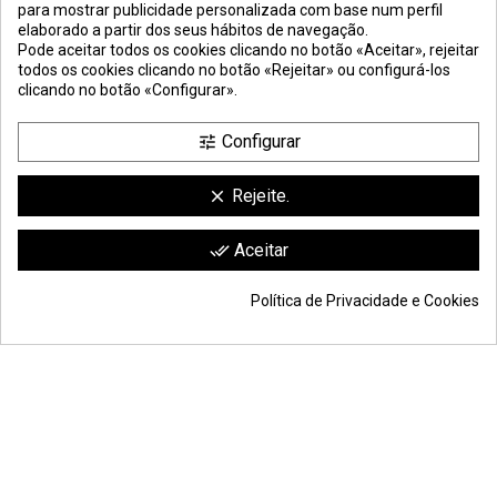
para mostrar publicidade personalizada com base num perfil
elaborado a partir dos seus hábitos de navegação.
Pode aceitar todos os cookies clicando no botão «Aceitar», rejeitar
todos os cookies clicando no botão «Rejeitar» ou configurá-los
clicando no botão «Configurar».
Configurar
tune
Rejeite.
clear
Comerciante aprobado por la Sociedad de Opiniones Contrastadas,
haga
Aceitar
done_all
clic aquí para mostrar el certificado
.
Política de Privacidade e Cookies
© Todos os direitos reservados S.L. | Moldiber Aragon S.L.U.