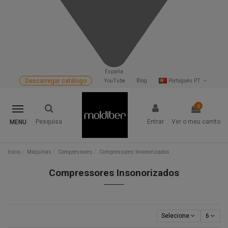
España
Descarregar catálogo
YouTube
Blog
Português PT
0
Pesquisa
Entrar
Ver o meu carrito
MENU
Início
Máquinas
Compressores
Compressores Insonorizados
Compressores Insonorizados
Selecione
6