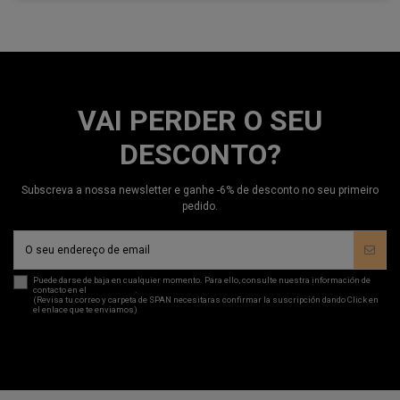
VAI PERDER O SEU
DESCONTO?
Subscreva a nossa newsletter e ganhe -6% de desconto no seu primeiro
pedido.
Puede darse de baja en cualquier momento. Para ello, consulte nuestra información de
contacto en el
aviso legal
.
(Revisa tu correo y carpeta de SPAN necesitaras confirmar la suscripción dando Click en
el enlace que te enviamos)