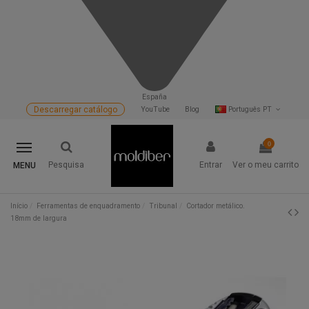
España
Descarregar catálogo
YouTube
Blog
Português PT
0
Pesquisa
Entrar
Ver o meu carrito
MENU
Início
Ferramentas de enquadramento
Tribunal
Cortador metálico.
18mm de largura