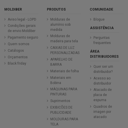
MOLDIBER
PRODUTOS
COMUNIDADE
Aviso legal - LOPD
Molduras de
Blogue
alumínio sob
Condições gerais
ASSISTÊNCIA
medida
de envio Moldiber
Molduras de
Pagamento seguro
Perguntas
madeira para tela
frequentes
Quem somos
CAIXAS DE LUZ
Catálogos
ÁREA
PERSONALIZADAS
DISTRIBUIDORES
Orçamentos
APARELHO DE
Black friday
BARRA
Quer ser um
Materiais de folha
distribuidor?
Materiais em
Acesso ao
Bobina
distribuidor
MÁQUINAS PARA
Atacado de
PINTURAS
placa de
espuma
Suprimentos
Quadros de
EXIBICÕES DE
imagen por
PUBLICIDADE
atacado
MOLDURAS PARA
TELA