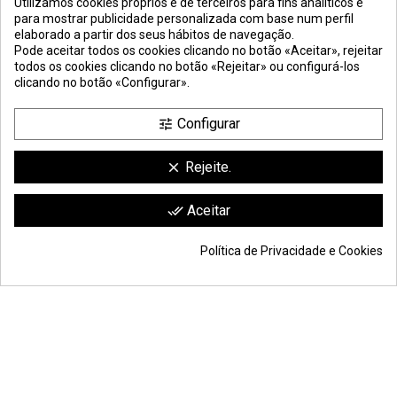
Utilizamos cookies próprios e de terceiros para fins analíticos e
para mostrar publicidade personalizada com base num perfil
elaborado a partir dos seus hábitos de navegação.
Pode aceitar todos os cookies clicando no botão «Aceitar», rejeitar
todos os cookies clicando no botão «Rejeitar» ou configurá-los
clicando no botão «Configurar».
Configurar
tune
Rejeite.
clear
Comerciante aprobado por la Sociedad de Opiniones Contrastadas,
haga
Aceitar
done_all
clic aquí para mostrar el certificado
.
Política de Privacidade e Cookies
© Todos os direitos reservados S.L. | Moldiber Aragon S.L.U.