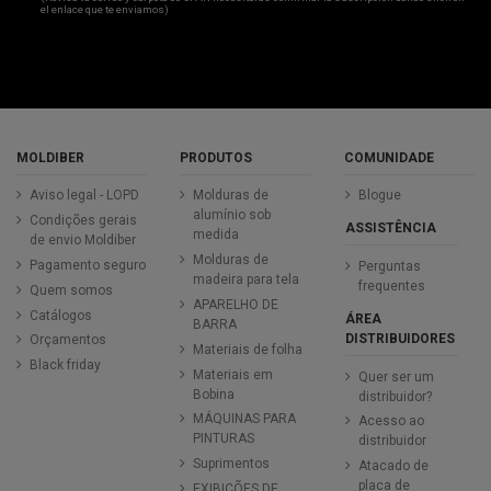
el enlace que te enviamos)
MOLDIBER
PRODUTOS
COMUNIDADE
Aviso legal - LOPD
Molduras de
Blogue
alumínio sob
Condições gerais
ASSISTÊNCIA
medida
de envio Moldiber
Molduras de
Pagamento seguro
Perguntas
madeira para tela
frequentes
Quem somos
APARELHO DE
Catálogos
ÁREA
BARRA
DISTRIBUIDORES
Orçamentos
Materiais de folha
Black friday
Materiais em
Quer ser um
Bobina
distribuidor?
MÁQUINAS PARA
Acesso ao
PINTURAS
distribuidor
Suprimentos
Atacado de
placa de
EXIBICÕES DE