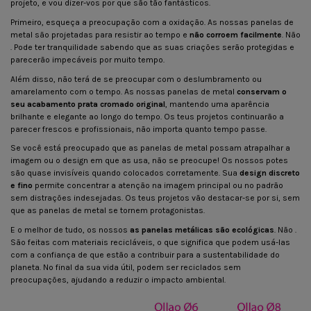
projeto, e vou dizer-vos por que são tão fantásticos.
Primeiro, esqueça a preocupação com a oxidação. As nossas panelas de
metal são projetadas para resistir ao tempo e
não corroem facilmente
. Não
. Pode ter tranquilidade sabendo que as suas criações serão protegidas e
parecerão impecáveis por muito tempo.
Além disso, não terá de se preocupar com o deslumbramento ou
amarelamento com o tempo. As nossas panelas de metal
conservam o
seu acabamento prata cromado original
, mantendo uma aparência
brilhante e elegante ao longo do tempo. Os teus projetos continuarão a
parecer frescos e profissionais, não importa quanto tempo passe.
Se você está preocupado que as panelas de metal possam atrapalhar a
imagem ou o design em que as usa, não se preocupe! Os nossos potes
são quase invisíveis quando colocados corretamente. Sua
design discreto
e fino
permite concentrar a atenção na imagem principal ou no padrão
sem distrações indesejadas. Os teus projetos vão destacar-se por si, sem
que as panelas de metal se tornem protagonistas.
E o melhor de tudo, os nossos
as panelas metálicas são ecológicas
. Não .
São feitas com materiais recicláveis, o que significa que podem usá-las
com a confiança de que estão a contribuir para a sustentabilidade do
planeta. No final da sua vida útil, podem ser reciclados sem
preocupações, ajudando a reduzir o impacto ambiental.