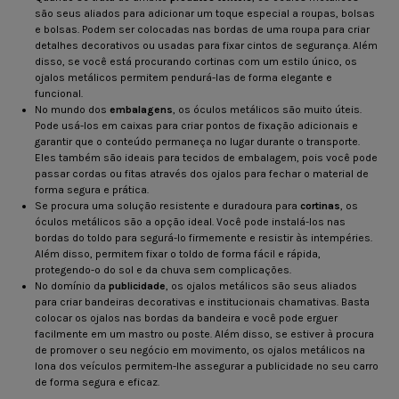
são seus aliados para adicionar um toque especial a roupas, bolsas
e bolsas. Podem ser colocadas nas bordas de uma roupa para criar
detalhes decorativos ou usadas para fixar cintos de segurança. Além
disso, se você está procurando cortinas com um estilo único, os
ojalos metálicos permitem pendurá-las de forma elegante e
funcional.
No mundo dos
embalagens
, os óculos metálicos são muito úteis.
Pode usá-los em caixas para criar pontos de fixação adicionais e
garantir que o conteúdo permaneça no lugar durante o transporte.
Eles também são ideais para tecidos de embalagem, pois você pode
passar cordas ou fitas através dos ojalos para fechar o material de
forma segura e prática.
Se procura uma solução resistente e duradoura para
cortinas
, os
óculos metálicos são a opção ideal. Você pode instalá-los nas
bordas do toldo para segurá-lo firmemente e resistir às intempéries.
Além disso, permitem fixar o toldo de forma fácil e rápida,
protegendo-o do sol e da chuva sem complicações.
No domínio da
publicidade
, os ojalos metálicos são seus aliados
para criar bandeiras decorativas e institucionais chamativas. Basta
colocar os ojalos nas bordas da bandeira e você pode erguer
facilmente em um mastro ou poste. Além disso, se estiver à procura
de promover o seu negócio em movimento, os ojalos metálicos na
lona dos veículos permitem-lhe assegurar a publicidade no seu carro
de forma segura e eficaz.