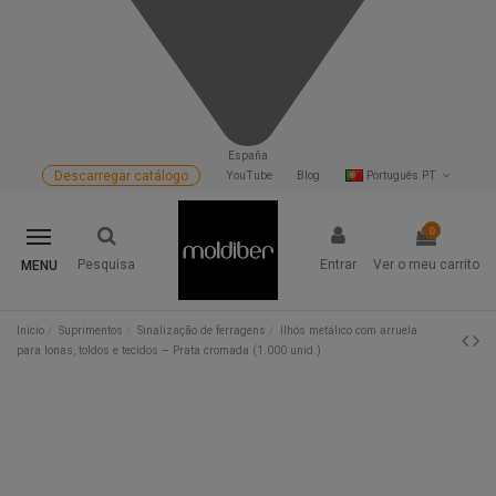
España
Descarregar catálogo
YouTube
Blog
Português PT
0
Pesquisa
Entrar
Ver o meu carrito
MENU
Início
Suprimentos
Sinalização de ferragens
Ilhós metálico com arruela
para lonas, toldos e tecidos – Prata cromada (1.000 unid.)