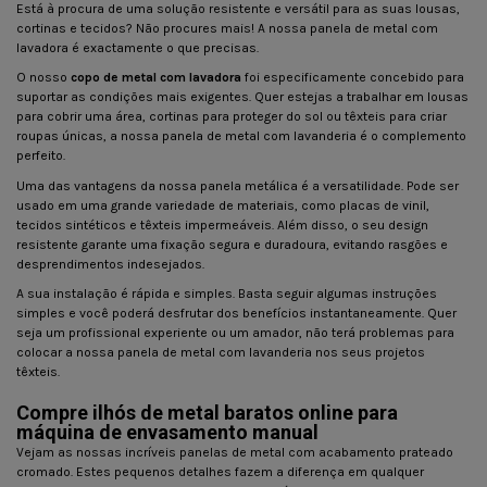
Está à procura de uma solução resistente e versátil para as suas lousas,
cortinas e tecidos? Não procures mais! A nossa panela de metal com
lavadora é exactamente o que precisas.
O nosso
copo de metal com lavadora
foi especificamente concebido para
suportar as condições mais exigentes. Quer estejas a trabalhar em lousas
para cobrir uma área, cortinas para proteger do sol ou têxteis para criar
roupas únicas, a nossa panela de metal com lavanderia é o complemento
perfeito.
Uma das vantagens da nossa panela metálica é a versatilidade. Pode ser
usado em uma grande variedade de materiais, como placas de vinil,
tecidos sintéticos e têxteis impermeáveis. Além disso, o seu design
resistente garante uma fixação segura e duradoura, evitando rasgões e
desprendimentos indesejados.
A sua instalação é rápida e simples. Basta seguir algumas instruções
simples e você poderá desfrutar dos benefícios instantaneamente. Quer
seja um profissional experiente ou um amador, não terá problemas para
colocar a nossa panela de metal com lavanderia nos seus projetos
têxteis.
Compre ilhós de metal baratos online para
máquina de envasamento manual
Vejam as nossas incríveis panelas de metal com acabamento prateado
cromado. Estes pequenos detalhes fazem a diferença em qualquer