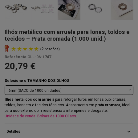
Ilhós metálico com arruela para lonas, toldos e
tecidos – Prata cromada (1.000 unid.)
Referência
OLL-06-1747
20,79 €
Selecione o TAMANHO DOS OLHOS
Ilhós metálicos com arruela
para reforçar furos em lonas publicitárias,
toldos, banners e tecidos técnicos. Acabamento em
prata cromada
, ideal
para uso externo com resistência a intempéries e desgaste.
Unidade de venda: Bolsas de 1000 Ollaos.
(2 reseñas)
expand_more
Detalles