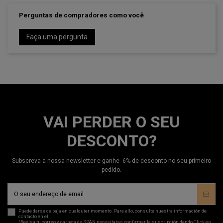
Perguntas de compradores como você
Faça uma pergunta
VAI PERDER O SEU
DESCONTO?
Subscreva a nossa newsletter e ganhe -6% de desconto no seu primeiro
pedido.
Puede darse de baja en cualquier momento. Para ello, consulte nuestra información de
contacto en el
aviso legal
.
(Revisa tu correo y carpeta de SPAN necesitaras confirmar la suscripción dando Click en