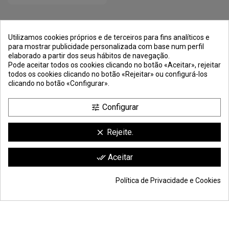
PRÊMIOS
MÉTODOS DE
TRANSPORTE
NEGOCIAÇÃO
PAGAMENTO
SEGURA
Utilizamos cookies próprios e de terceiros para fins analíticos e
para mostrar publicidade personalizada com base num perfil
elaborado a partir dos seus hábitos de navegação.
Pode aceitar todos os cookies clicando no botão «Aceitar», rejeitar
todos os cookies clicando no botão «Rejeitar» ou configurá-los
clicando no botão «Configurar».
Configurar
tune
Rejeite.
clear
Comerciante aprobado por la Sociedad de Opiniones Contrastadas,
haga
Aceitar
done_all
clic aquí para mostrar el certificado
.
Política de Privacidade e Cookies
20,79 €
Adicionar ao carrinho
*
© Todos os direitos reservados S.L. | Moldiber Aragon S.L.U.