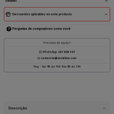
expand_more
Detalles
expand_more
Descuentos aplicables en este producto
Perguntas de compradores como você
Precisas de ajuda?
WhatsApp
667 838 947
comercial@moldiber.com
Seg - Qui 8h às 16h Sex 8h às 14h
Descrição