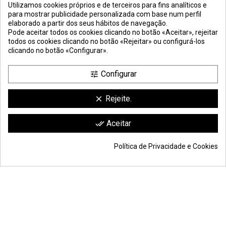
PAGAMENTO
SEGURA
Utilizamos cookies próprios e de terceiros para fins analíticos e
para mostrar publicidade personalizada com base num perfil
elaborado a partir dos seus hábitos de navegação.
Pode aceitar todos os cookies clicando no botão «Aceitar», rejeitar
todos os cookies clicando no botão «Rejeitar» ou configurá-los
clicando no botão «Configurar».
Configurar
tune
Rejeite.
clear
compre em caixas de:
10 placas
(este material não é fornecido cortado)
Comerciante aprobado por la Sociedad de Opiniones Contrastadas,
haga
Aceitar
done_all
clic aquí para mostrar el certificado
.
Política de Privacidade e Cookies
Adicionar ao carrinho
*
© Todos os direitos reservados S.L. | Moldiber Aragon S.L.U.