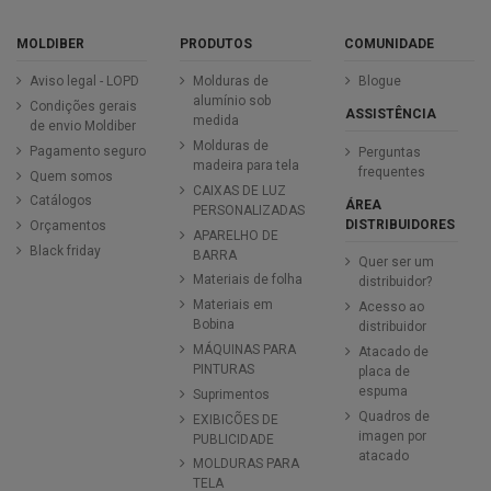
MOLDIBER
PRODUTOS
COMUNIDADE
Aviso legal - LOPD
Molduras de
Blogue
alumínio sob
Condições gerais
ASSISTÊNCIA
medida
de envio Moldiber
Molduras de
Pagamento seguro
Perguntas
madeira para tela
frequentes
Quem somos
CAIXAS DE LUZ
Catálogos
ÁREA
PERSONALIZADAS
DISTRIBUIDORES
Orçamentos
APARELHO DE
Black friday
BARRA
Quer ser um
Materiais de folha
distribuidor?
Materiais em
Acesso ao
Bobina
distribuidor
MÁQUINAS PARA
Atacado de
PINTURAS
placa de
espuma
Suprimentos
Quadros de
EXIBICÕES DE
imagen por
PUBLICIDADE
atacado
MOLDURAS PARA
TELA