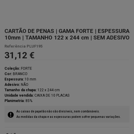
CARTÃO DE PENAS | GAMA FORTE | ESPESSURA
10mm | TAMANHO 122 x 244 cm | SEM ADESIVO
Referência
PLUF195
31,12 €
Coleção:
FORTE
Cor:
BRANCO
Espessura:
10 mm
Adesivo:
NÃO
Tamanho da chapa:
122 x 244 cm
Unidade vendida:
CAIXA DE 10 PLACAS
Planimetria:
85%
As caixas de papelão não são divisíveis, nem combináveis.
As medidas da chapa e as espessuras podem sofrer pequenas variações.