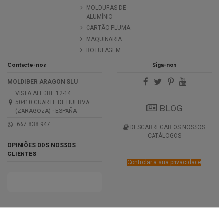
MOLDURAS DE
ALUMÍNIO
CARTÃO PLUMA
MAQUINARIA
ROTULAGEM
Contacte-nos
Siga-nos
MOLDIBER ARAGON SLU
VISTA ALEGRE 12-14
50410 CUARTE DE HUERVA
BLOG
(ZARAGOZA) · ESPAÑA
667 838 947
DESCARREGAR OS NOSSOS
CATÁLOGOS
OPINIÕES DOS NOSSOS
CLIENTES
Controlar a sua privacidade
PRÊMIOS
MÉTODOS DE
TRANSPORTE
NEGOCIAÇÃO