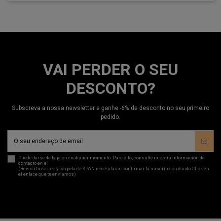
VAI PERDER O SEU
DESCONTO?
Subscreva a nossa newsletter e ganhe -6% de desconto no seu primeiro
pedido.
Puede darse de baja en cualquier momento. Para ello, consulte nuestra información de
contacto en el
aviso legal
.
(Revisa tu correo y carpeta de SPAN necesitaras confirmar la suscripción dando Click en
el enlace que te enviamos)