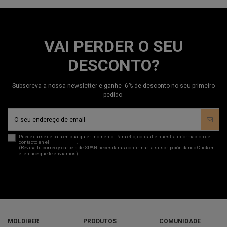
VAI PERDER O SEU
DESCONTO?
Subscreva a nossa newsletter e ganhe -6% de desconto no seu primeiro
pedido.
Puede darse de baja en cualquier momento. Para ello, consulte nuestra información de
contacto en el
aviso legal
.
(Revisa tu correo y carpeta de SPAN necesitaras confirmar la suscripción dando Click en
el enlace que te enviamos)
MOLDIBER
PRODUTOS
COMUNIDADE