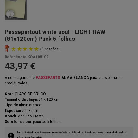
Passepartout white soul - LIGHT RAW
(81x120cm) Pack 5 folhas
Referência
KOA108102
43,97 €
A nossa gama de
PASSEPARTO
ALMA BLANCA
para suas pinturas
emolduradas.
Cor:
CLARO DE CRUDO
Tamanho da chapa:
81 x 120 cm
Tipo de alma:
Branco
Espessura:
1.3 mm
Concluído:
Liso / Mate
Sem folhas por pacote:
5 folhas
(1 reseñas)
Livre de ácidos, adequados para trabalhos delicados devido à sua agressividade nula a
obras emolduradas.