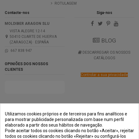
ROTULAGEM
Contacte-nos
Siga-nos
MOLDIBER ARAGON SLU
VISTA ALEGRE 12-14
50410 CUARTE DE HUERVA
BLOG
(ZARAGOZA) · ESPAÑA
667 838 947
DESCARREGAR OS NOSSOS
CATÁLOGOS
OPINIÕES DOS NOSSOS
CLIENTES
Controlar a sua privacidade
PRÊMIOS
MÉTODOS DE
TRANSPORTE
NEGOCIAÇÃO
PAGAMENTO
SEGURA
Utilizamos cookies próprios e de terceiros para fins analíticos e
para mostrar publicidade personalizada com base num perfil
elaborado a partir dos seus hábitos de navegação.
Pode aceitar todos os cookies clicando no botão «Aceitar», rejeitar
todos os cookies clicando no botão «Rejeitar» ou configurá-los