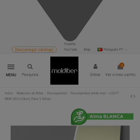
España
Descarregar catálogo
YouTube
Blog
Português PT
0
Pesquisa
Entrar
Ver o meu carrito
MENU
Início
Materiais de folha
Passepartout
Passepartout white soul - LIGHT
RAW (81x120cm) Pack 5 folhas