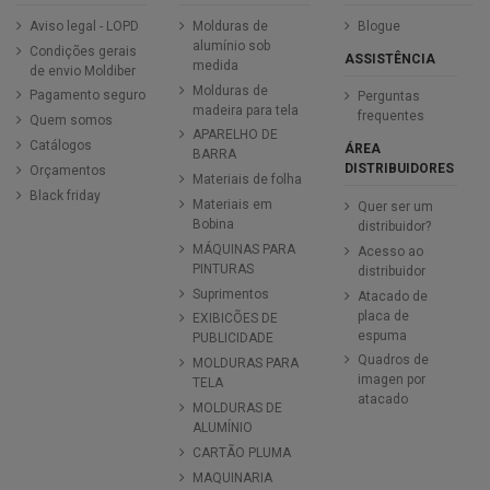
Aviso legal - LOPD
Molduras de
Blogue
alumínio sob
Condições gerais
ASSISTÊNCIA
medida
de envio Moldiber
Molduras de
Pagamento seguro
Perguntas
madeira para tela
frequentes
Quem somos
APARELHO DE
Catálogos
ÁREA
BARRA
DISTRIBUIDORES
Orçamentos
Materiais de folha
Black friday
Materiais em
Quer ser um
Bobina
distribuidor?
MÁQUINAS PARA
Acesso ao
PINTURAS
distribuidor
Suprimentos
Atacado de
placa de
EXIBICÕES DE
espuma
PUBLICIDADE
Quadros de
MOLDURAS PARA
imagen por
TELA
atacado
MOLDURAS DE
ALUMÍNIO
CARTÃO PLUMA
MAQUINARIA