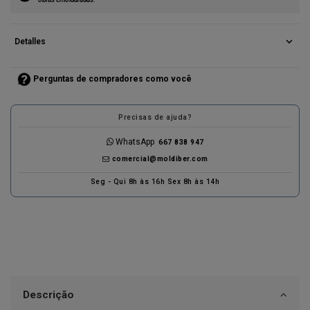
expand_more
Detalles
Perguntas de compradores como você
Precisas de ajuda?
WhatsApp
667 838 947
comercial@moldiber.com
Seg - Qui 8h às 16h Sex 8h às 14h
Descrição