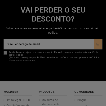
VAI PERDER O SEU
DESCONTO?
Subscreva a nossa newsletter e ganhe -6% de desconto no seu primeiro
pedido.
Puede darse de baja en cualquier momento. Para ello, consulte nuestra información de
contacto en el
aviso legal
.
(Revisa tu correo y carpeta de SPAN necesitaras confirmar la suscripción dando Click en
el enlace que te enviamos)
MOLDIBER
PRODUTOS
COMUNIDADE
Aviso legal - LOPD
Molduras de
Blogue
alumínio sob
Condições gerais