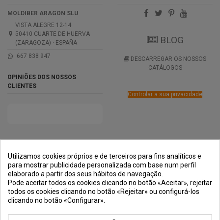
MOLDIBER ARAGON SLU
VISTA ALEGRE 12-14
50410 CUARTE DE HUERVA
BLOG
(ZARAGOZA) · ESPAÑA
667 838 947
DESCARREGAR OS NOSSOS
CATÁLOGOS
OPINIÕES DOS NOSSOS
CLIENTES
Controlar a sua privacidade
PRÊMIOS
MÉTODOS DE
TRANSPORTE
NEGOCIAÇÃO
PAGAMENTO
SEGURA
Utilizamos cookies próprios e de terceiros para fins analíticos e
para mostrar publicidade personalizada com base num perfil
elaborado a partir dos seus hábitos de navegação.
Pode aceitar todos os cookies clicando no botão «Aceitar», rejeitar
todos os cookies clicando no botão «Rejeitar» ou configurá-los
clicando no botão «Configurar».