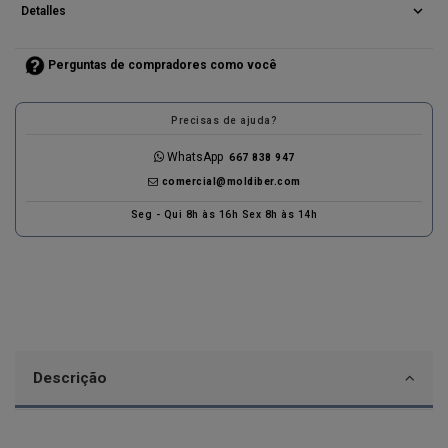
expand_more
Detalles
Perguntas de compradores como você
Precisas de ajuda?
WhatsApp
667 838 947
comercial@moldiber.com
Seg - Qui 8h às 16h Sex 8h às 14h
Descrição