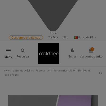
España
Descarregar catálogo
YouTube
Blog
Português PT
0
Pesquisa
Entrar
Ver o meu carrito
MENU
Início
Materiais de folha
Passepartout
Passepartout LILAC (81x120cm)
Pack 5 folhas