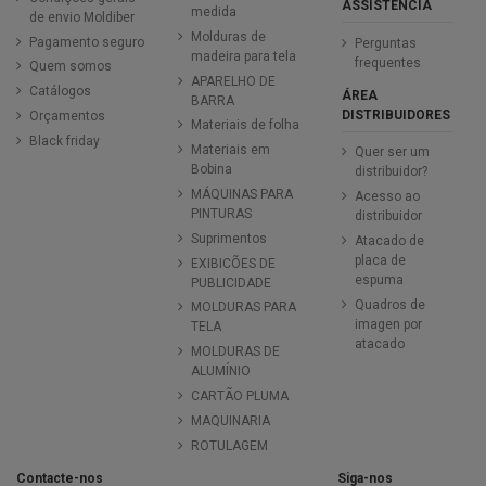
ASSISTÊNCIA
medida
de envio Moldiber
Molduras de
Pagamento seguro
Perguntas
madeira para tela
frequentes
Quem somos
APARELHO DE
Catálogos
ÁREA
BARRA
DISTRIBUIDORES
Orçamentos
Materiais de folha
Black friday
Materiais em
Quer ser um
Bobina
distribuidor?
MÁQUINAS PARA
Acesso ao
PINTURAS
distribuidor
Suprimentos
Atacado de
placa de
EXIBICÕES DE
espuma
PUBLICIDADE
Quadros de
MOLDURAS PARA
imagen por
TELA
atacado
MOLDURAS DE
ALUMÍNIO
CARTÃO PLUMA
MAQUINARIA
ROTULAGEM
Contacte-nos
Siga-nos