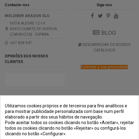
Contacte-nos
Siga-nos
MOLDIBER ARAGON SLU
VISTA ALEGRE 12-14
50410 CUARTE DE HUERVA
BLOG
(ZARAGOZA) · ESPAÑA
667 838 947
DESCARREGAR OS NOSSOS
CATÁLOGOS
OPINIÕES DOS NOSSOS
CLIENTES
Controlar a sua privacidade
PRÊMIOS
MÉTODOS DE
TRANSPORTE
NEGOCIAÇÃO
PAGAMENTO
SEGURA
Utilizamos cookies próprios e de terceiros para fins analíticos e
para mostrar publicidade personalizada com base num perfil
elaborado a partir dos seus hábitos de navegação.
Pode aceitar todos os cookies clicando no botão «Aceitar», rejeitar
todos os cookies clicando no botão «Rejeitar» ou configurá-los
clicando no botão «Configurar».