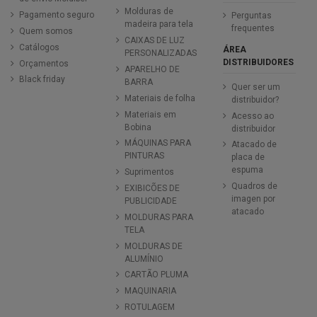
Molduras de
Pagamento seguro
Perguntas
madeira para tela
frequentes
Quem somos
CAIXAS DE LUZ
Catálogos
ÁREA
PERSONALIZADAS
DISTRIBUIDORES
Orçamentos
APARELHO DE
Black friday
BARRA
Quer ser um
Materiais de folha
distribuidor?
Materiais em
Acesso ao
Bobina
distribuidor
MÁQUINAS PARA
Atacado de
PINTURAS
placa de
espuma
Suprimentos
Quadros de
EXIBICÕES DE
imagen por
PUBLICIDADE
atacado
MOLDURAS PARA
TELA
MOLDURAS DE
ALUMÍNIO
CARTÃO PLUMA
MAQUINARIA
ROTULAGEM