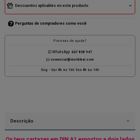
expand_more
Descuentos aplicables en este producto
Perguntas de compradores como você
Precisas de ajuda?
WhatsApp
667 838 947
comercial@moldiber.com
Seg - Qui 8h às 16h Sex 8h às 14h
Descrição
Os teus cartazes em DIN A1 expostos a dois lados