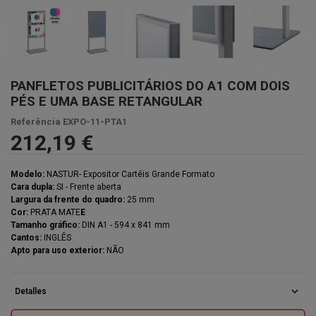
PANFLETOS PUBLICITÁRIOS DO A1 COM DOIS
PÉS E UMA BASE RETANGULAR
Referência
EXPO-11-PTA1
212,19 €
Modelo:
NASTUR- Expositor Cartéis Grande Formato
Cara dupla:
SI - Frente aberta
Largura da frente do quadro:
25 mm
Cor:
PRATA MATE
E
Tamanho gráfico:
DIN A1 - 594 x 841 mm
Cantos:
INGLÊS
Apto para uso exterior:
NÃO
expand_more
Detalles