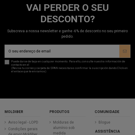
VAI PERDER O SEU
DESCONTO?
Subscreva a nossa newsletter e ganhe -6% de desconto no seu primeiro
pedido.
Puede darse de baja en cualquier momento. Para ello, consulte nuestra información de
contacto en el
aviso legal
.
(Revisa tu correo y carpeta de SPAN necesitaras confirmar la suscripción dando Click en
el enlace que te enviamos)
MOLDIBER
PRODUTOS
COMUNIDADE
Aviso legal - LOPD
Molduras de
Blogue
alumínio sob
Condições gerais
ASSISTÊNCIA
medida
de envio Moldiber