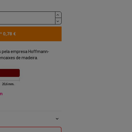
0,78 €
*
os pela empresa Hoffmann-
 encaixes de madeira.
mm
expand_more