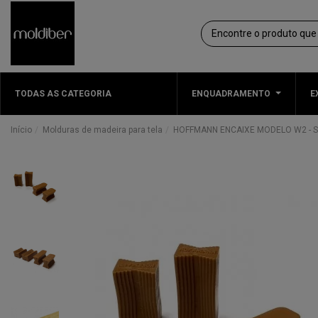
TODAS AS CATEGORIA
ENQUADRAMENTO
E
Início
Molduras de madeira para tela
HOFFMANN ENCAIXE MODELO W2 - 