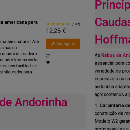
Princi
Caudas
xa americana para
(102)
12,28 €
Hoffm
madeira natural | Até
Configurar
quinas ou
om quadro de madeira
As
Rabos de An
u quadro Vamos cortar
essencial para c
para nos facilitarUse
variedade de pro
configurador para
.
impecáveis ou um
andorinha adapta
apresentamos alg
de Andorinha
1. Carpintaria d
construção de mo
Modelo W2 garant
profissional às s