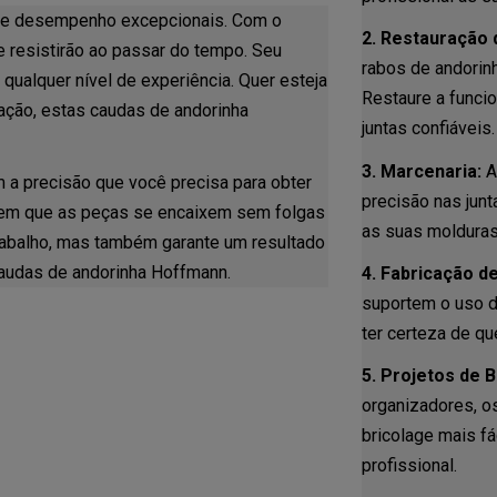
 e desempenho excepcionais. Com o
2. Restauração 
ue resistirão ao passar do tempo. Seu
rabos de andorinh
qualquer nível de experiência. Quer esteja
Restaure a funci
uração, estas caudas de andorinha
juntas confiáveis.
3. Marcenaria:
Ao
a precisão que você precisa para obter
precisão nas jun
ntem que as peças se encaixem sem folgas
as suas molduras
trabalho, mas também garante um resultado
 caudas de andorinha Hoffmann.
4. Fabricação d
suportem o uso d
ter certeza de qu
5. Projetos de B
organizadores, o
bricolage mais fá
profissional.