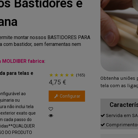
os Bastidores e
ana
 permite montar nossos BASTIDORES PARA
com bastidor, sem ferramentas nem
a MOLDIBER fabrica
:
da para telas e
(165)
Obtenha uniões p
4,75 €
tela com as liga
onfigurável ao
Configurar
uinaria ou
Caracter
ra não inclui tela
exterior exato que
Servida em S
em cada passo do
Comprimentos
dúvidas**QUALQUER
USO DO PRODUTO