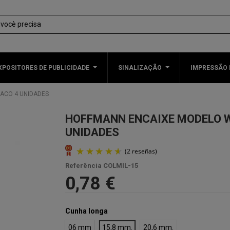
XPOSITORES DE PUBLICIDADE
SINALIZAÇÃO
IMPRESSÃO 
SACO 4 UNIDADES
HOFFMANN ENCAIXE MODELO W
UNIDADES
Referência
COLMIL-15
0,78 €
Cunha longa
06 mm
15,8 mm.
20,6 mm.