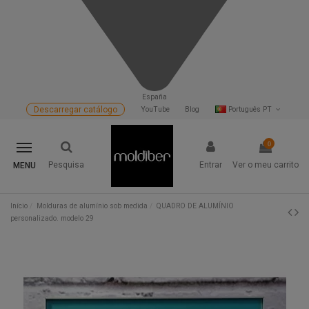
España
Descarregar catálogo
YouTube
Blog
Português PT
0
Pesquisa
Entrar
Ver o meu carrito
MENU
Início
Molduras de alumínio sob medida
QUADRO DE ALUMÍNIO
personalizado. modelo 29