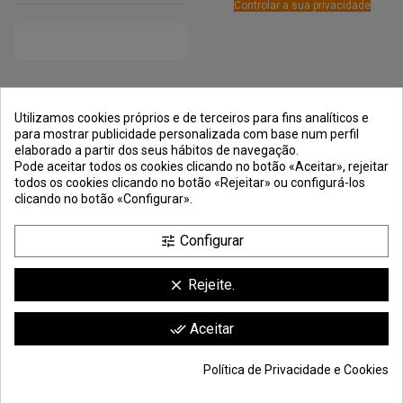
Controlar a sua privacidade
PRÊMIOS
MÉTODOS DE
TRANSPORTE
NEGOCIAÇÃO
PAGAMENTO
SEGURA
Utilizamos cookies próprios e de terceiros para fins analíticos e
para mostrar publicidade personalizada com base num perfil
elaborado a partir dos seus hábitos de navegação.
Pode aceitar todos os cookies clicando no botão «Aceitar», rejeitar
todos os cookies clicando no botão «Rejeitar» ou configurá-los
clicando no botão «Configurar».
Configurar
tune
Rejeite.
clear
Comerciante aprobado por la Sociedad de Opiniones Contrastadas,
haga
Aceitar
done_all
clic aquí para mostrar el certificado
.
Política de Privacidade e Cookies
© Todos os direitos reservados S.L. | Moldiber Aragon S.L.U.