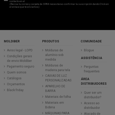
contacto en el
aviso legal
.
(Revisa tu correo y carpeta de SPAN necesitaras confirmar la suscripción dando Click en
el enlace que te enviamos)
MOLDIBER
PRODUTOS
COMUNIDADE
Aviso legal - LOPD
Molduras de
Blogue
alumínio sob
Condições gerais
ASSISTÊNCIA
medida
de envio Moldiber
Molduras de
Pagamento seguro
Perguntas
madeira para tela
frequentes
Quem somos
CAIXAS DE LUZ
Catálogos
ÁREA
PERSONALIZADAS
DISTRIBUIDORES
Orçamentos
APARELHO DE
Black friday
BARRA
Quer ser um
Materiais de folha
distribuidor?
Materiais em
Acesso ao
Bobina
distribuidor
MÁQUINAS PARA
Atacado de