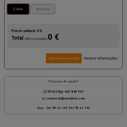
5 dias
48 horas
Precio unitario:
0 €
0 €
Total
(IVA no incluido):
Adicionar ao cartão
Mostrar informações
Precisas de ajuda?
WhatsApp
667 838 947
comercial@moldiber.com
Seg - Qui 8h às 16h Sex 8h às 14h