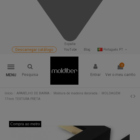
España
Descarregar catálogo
YouTube
Blog
Português PT
0
Pesquisa
Entrar
Ver o meu carrito
MENU
Início
APARELHO DE BARRA
Moldura de madeira decorada
MOLDAGEM
17mm TEXTURA PRETA
Compra ao metro
Compra ao metro
Compra ao metro