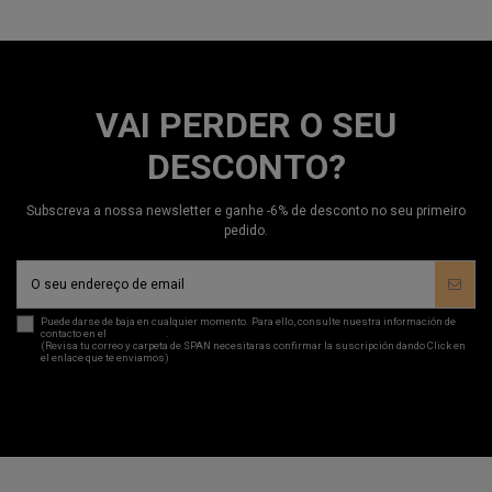
VAI PERDER O SEU
DESCONTO?
Subscreva a nossa newsletter e ganhe -6% de desconto no seu primeiro
pedido.
Puede darse de baja en cualquier momento. Para ello, consulte nuestra información de
contacto en el
aviso legal
.
(Revisa tu correo y carpeta de SPAN necesitaras confirmar la suscripción dando Click en
el enlace que te enviamos)