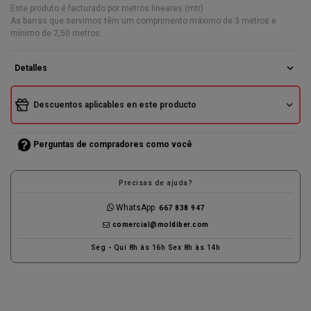
Este produto é facturado por metros lineares (mtr)
As barras que servimos têm um comprimento máximo de 3 metros e
mínimo de 2,50 metros.
expand_more
Detalles
expand_more
Descuentos aplicables en este producto
Perguntas de compradores como você
Precisas de ajuda?
WhatsApp
667 838 947
comercial@moldiber.com
Seg - Qui 8h às 16h Sex 8h às 14h