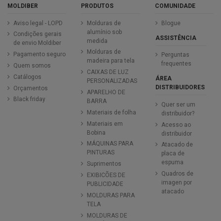
MOLDIBER
PRODUTOS
COMUNIDADE
Aviso legal - LOPD
Molduras de
Blogue
alumínio sob
Condições gerais
ASSISTÊNCIA
medida
de envio Moldiber
Molduras de
Pagamento seguro
Perguntas
madeira para tela
frequentes
Quem somos
CAIXAS DE LUZ
Catálogos
ÁREA
PERSONALIZADAS
DISTRIBUIDORES
Orçamentos
APARELHO DE
Black friday
BARRA
Quer ser um
Materiais de folha
distribuidor?
Materiais em
Acesso ao
Bobina
distribuidor
MÁQUINAS PARA
Atacado de
PINTURAS
placa de
espuma
Suprimentos
Quadros de
EXIBICÕES DE
imagen por
PUBLICIDADE
atacado
MOLDURAS PARA
TELA
MOLDURAS DE