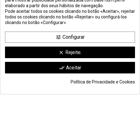
elaborado a partir dos seus hábitos de navegação.
Pode aceitar todos os cookies clicando no botão «Aceitar», rejeitar
todos os cookies clicando no botão «Rejeitar» ou configurá-los
clicando no botão «Configurar».
Configurar
tune
Rejeite.
clear
compra ao
metro linear
– mínimo de encomenda:
12 metros
(fornecido em barras de 3 m)
Comerciante aprobado por la Sociedad de Opiniones Contrastadas,
haga
Aceitar
done_all
clic aquí para mostrar el certificado
.
Política de Privacidade e Cookies
37,32 €
Adicionar ao carrinho
*
© Todos os direitos reservados S.L. | Moldiber Aragon S.L.U.