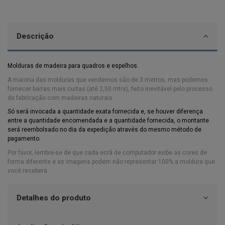
Descrição
Molduras de madeira para quadros e espelhos.
A maioria das molduras que vendemos são de 3 metros, mas podemos
fornecer barras mais curtas (até 2,50 mtrs), feito inevitável pelo processo
de fabricação com madeiras naturais.
Só será invocada a quantidade exata fornecida e, se houver diferença
entre a quantidade encomendada e a quantidade fornecida,
o montante
será reembolsado no dia da expedição através do mesmo método de
pagamento.
Por favor, lembre-se de que cada ecrã de computador exibe as cores de
forma diferente e as imagens podem não representar 100% a moldura que
você receberá.
Detalhes do produto