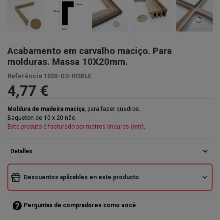
Acabamento em carvalho maciço. Para
molduras. Massa 10X20mm.
Referência
1020-DS-ROBLE
4,77 €
Moldura de madeira maciça
, para fazer quadros.
Baqueton de 10 x 20 não.
Este produto é facturado por metros lineares (mtr)
.
expand_more
Detalles
expand_more
Descuentos aplicables en este producto
Perguntas de compradores como você