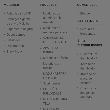
MOLDIBER
PRODUTOS
COMUNIDADE
Aviso legal - LOPD
Molduras de
Blogue
alumínio sob
Condições gerais
ASSISTÊNCIA
medida
de envio Moldiber
Molduras de
Pagamento seguro
Perguntas
madeira para tela
frequentes
Quem somos
CAIXAS DE LUZ
Catálogos
ÁREA
PERSONALIZADAS
DISTRIBUIDORES
Orçamentos
APARELHO DE
Black friday
BARRA
Quer ser um
Materiais de folha
distribuidor?
Materiais em
Acesso ao
Bobina
distribuidor
MÁQUINAS PARA
Atacado de
PINTURAS
placa de
espuma
Suprimentos
Quadros de
EXIBICÕES DE
imagen por
PUBLICIDADE
atacado
MOLDURAS PARA
TELA
MOLDURAS DE