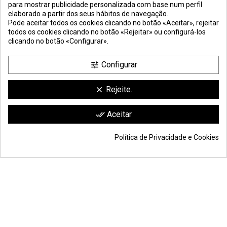
para mostrar publicidade personalizada com base num perfil
elaborado a partir dos seus hábitos de navegação.
Pode aceitar todos os cookies clicando no botão «Aceitar», rejeitar
todos os cookies clicando no botão «Rejeitar» ou configurá-los
clicando no botão «Configurar».
Configurar
tune
Rejeite.
clear
compra ao
metro linear
– mínimo de encomenda:
12 metros
(fornecido em barras de 3 m)
Comerciante aprobado por la Sociedad de Opiniones Contrastadas,
haga
Aceitar
done_all
clic aquí para mostrar el certificado
.
Política de Privacidade e Cookies
57,24 €
Adicionar ao carrinho
*
© Todos os direitos reservados S.L. | Moldiber Aragon S.L.U.