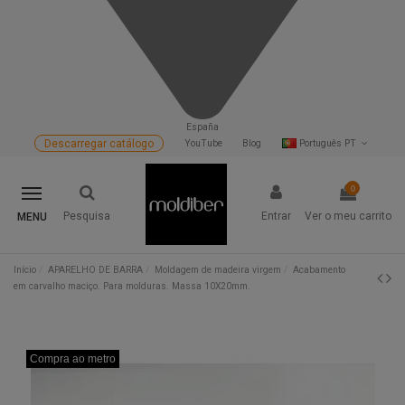
España
Descarregar catálogo
YouTube
Blog
Português PT
0
Pesquisa
Entrar
Ver o meu carrito
MENU
Início
APARELHO DE BARRA
Moldagem de madeira virgem
Acabamento
em carvalho maciço. Para molduras. Massa 10X20mm.
Compra ao metro
Compra ao metro
Compra ao metro