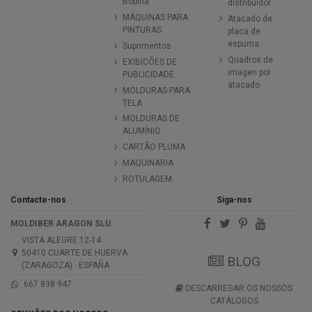
Bobina
distribuidor
MÁQUINAS PARA
Atacado de
PINTURAS
placa de
espuma
Suprimentos
Quadros de
EXIBICÕES DE
imagen por
PUBLICIDADE
atacado
MOLDURAS PARA
TELA
MOLDURAS DE
ALUMÍNIO
CARTÃO PLUMA
MAQUINARIA
ROTULAGEM
Contacte-nos
Siga-nos
MOLDIBER ARAGON SLU
VISTA ALEGRE 12-14
50410 CUARTE DE HUERVA
BLOG
(ZARAGOZA) · ESPAÑA
667 838 947
DESCARREGAR OS NOSSOS
CATÁLOGOS