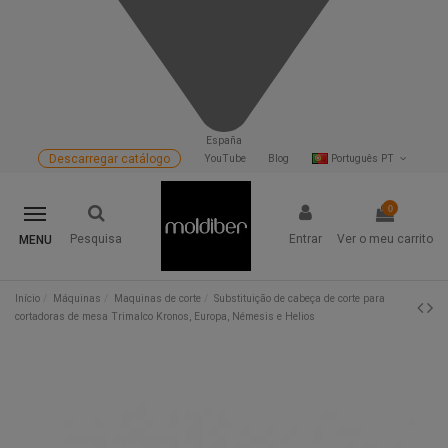
España
Descarregar catálogo
YouTube
Blog
Português PT
0
Pesquisa
Entrar
Ver o meu carrito
MENU
Início
Máquinas
Maquinas de corte
Substituição de cabeça de corte para
cortadoras de mesa Trimalco Kronos, Europa, Némesis e Helios