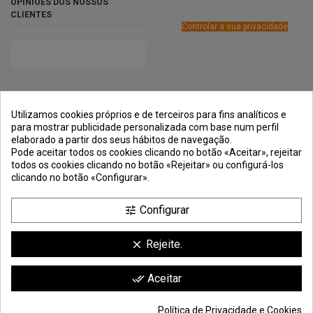
OPINIÕES DOS NOSSOS
CLIENTES
Controlar a sua privacidade
PRÊMIOS
MÉTODOS DE
TRANSPORTE
NEGOCIAÇÃO
PAGAMENTO
SEGURA
Utilizamos cookies próprios e de terceiros para fins analíticos e
para mostrar publicidade personalizada com base num perfil
elaborado a partir dos seus hábitos de navegação.
Pode aceitar todos os cookies clicando no botão «Aceitar», rejeitar
todos os cookies clicando no botão «Rejeitar» ou configurá-los
clicando no botão «Configurar».
Configurar
tune
Rejeite.
clear
Comerciante aprobado por la Sociedad de Opiniones Contrastadas,
haga
Aceitar
done_all
clic aquí para mostrar el certificado
.
Política de Privacidade e Cookies