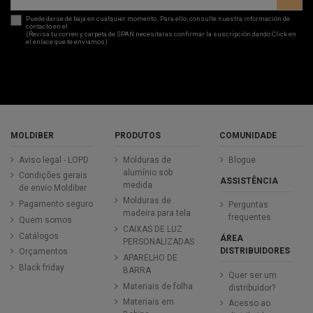
Puede darse de baja en cualquier momento. Para ello, consulte nuestra información de
contacto en el
aviso legal
.
(Revisa tu correo y carpeta de SPAN necesitaras confirmar la suscripción dando Click en
el enlace que te enviamos)
MOLDIBER
PRODUTOS
COMUNIDADE
Aviso legal - LOPD
Molduras de
Blogue
alumínio sob
Condições gerais
ASSISTÊNCIA
medida
de envio Moldiber
Molduras de
Pagamento seguro
Perguntas
madeira para tela
frequentes
Quem somos
CAIXAS DE LUZ
Catálogos
ÁREA
PERSONALIZADAS
DISTRIBUIDORES
Orçamentos
APARELHO DE
Black friday
BARRA
Quer ser um
Materiais de folha
distribuidor?
Materiais em
Acesso ao