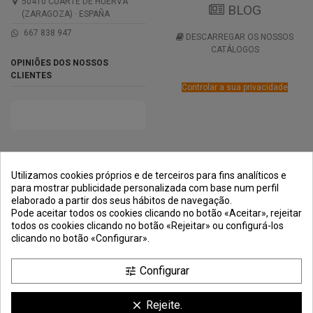
50410 CUARTE DE HUERVA
BLOG
(ZARAGOZA) · ESPAÑA
667 838 947
DESCARREGAR OS NOSSOS
CATÁLOGOS
OPINIÕES DOS NOSSOS
CLIENTES
Controlar a sua privacidade
PRÊMIOS
MÉTODOS DE
TRANSPORTE
NEGOCIAÇÃO
PAGAMENTO
SEGURA
Utilizamos cookies próprios e de terceiros para fins analíticos e
para mostrar publicidade personalizada com base num perfil
elaborado a partir dos seus hábitos de navegação.
Pode aceitar todos os cookies clicando no botão «Aceitar», rejeitar
todos os cookies clicando no botão «Rejeitar» ou configurá-los
clicando no botão «Configurar».
Configurar
tune
Rejeite.
clear