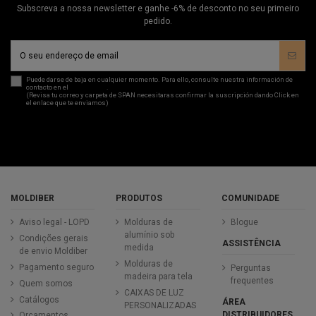
Subscreva a nossa newsletter e ganhe -6% de desconto no seu primeiro
pedido.
Puede darse de baja en cualquier momento. Para ello, consulte nuestra información de
contacto en el
aviso legal
.
(Revisa tu correo y carpeta de SPAN necesitaras confirmar la suscripción dando Click en
el enlace que te enviamos)
MOLDIBER
PRODUTOS
COMUNIDADE
Aviso legal - LOPD
Molduras de
Blogue
alumínio sob
Condições gerais
ASSISTÊNCIA
medida
de envio Moldiber
Molduras de
Pagamento seguro
Perguntas
madeira para tela
frequentes
Quem somos
CAIXAS DE LUZ
Catálogos
ÁREA
PERSONALIZADAS
DISTRIBUIDORES
Orçamentos