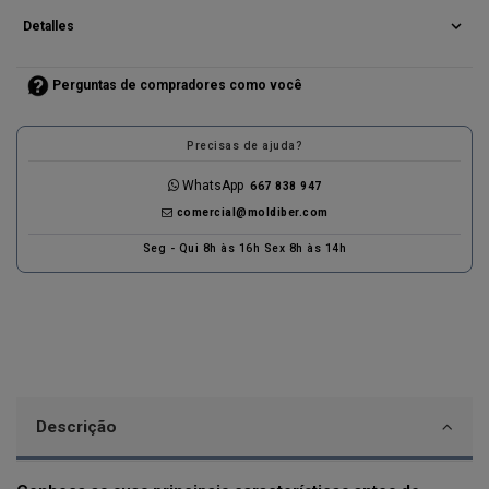
expand_more
Detalles
Perguntas de compradores como você
Precisas de ajuda?
WhatsApp
667 838 947
comercial@moldiber.com
Seg - Qui 8h às 16h Sex 8h às 14h
Descrição