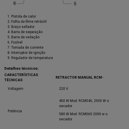
Pistola de calor
Folha de filme retráctil
Braço sellador
Barra de separação
Barra de vedação
Fusível
Tomada de corrente
Interruptor de ignição
Regulador de temperatura
Detalhes técnicos:
CARACTERÍSTICAS
RETRACTOR MANUAL RCM-
TÉCNICAS
Voltagem
220 V
400 W Mod. RCM046, 2000 W o
secador
Potência
580 W Mod. RCM060 2000 w o
secador