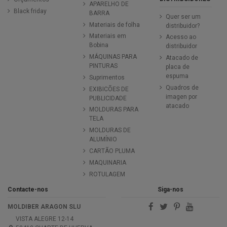
APARELHO DE
Black friday
BARRA
Quer ser um
Materiais de folha
distribuidor?
Materiais em
Acesso ao
Bobina
distribuidor
MÁQUINAS PARA
Atacado de
PINTURAS
placa de
espuma
Suprimentos
Quadros de
EXIBICÕES DE
imagen por
PUBLICIDADE
atacado
MOLDURAS PARA
TELA
MOLDURAS DE
ALUMÍNIO
CARTÃO PLUMA
MAQUINARIA
ROTULAGEM
Contacte-nos
Siga-nos
MOLDIBER ARAGON SLU
VISTA ALEGRE 12-14