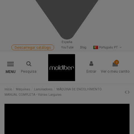
España
Descarregar catálogo
YouTube
Blog
Português PT
0
Pesquisa
Entrar
Ver o meu carrito
MENU
Início
Máquinas
Laminadores
MÁQUINA DE ENCOLHIMENTO
MANUAL COMPLETA - Várias Larguras