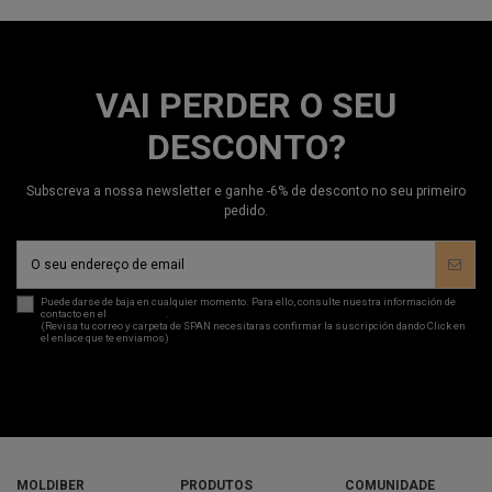
VAI PERDER O SEU
DESCONTO?
Subscreva a nossa newsletter e ganhe -6% de desconto no seu primeiro
pedido.
Puede darse de baja en cualquier momento. Para ello, consulte nuestra información de
contacto en el
aviso legal
.
(Revisa tu correo y carpeta de SPAN necesitaras confirmar la suscripción dando Click en
el enlace que te enviamos)
MOLDIBER
PRODUTOS
COMUNIDADE