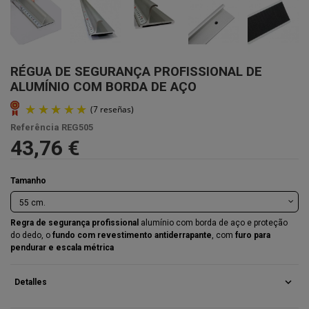
RÉGUA DE SEGURANÇA PROFISSIONAL DE
ALUMÍNIO COM BORDA DE AÇO
Referência
REG505
43,76 €
Tamanho
Regra de segurança profissional
alumínio com borda de aço e proteção
do dedo, o
fundo com revestimento antiderrapante
, com
furo para
pendurar e escala métrica
expand_more
Detalles
(7 reseñas)