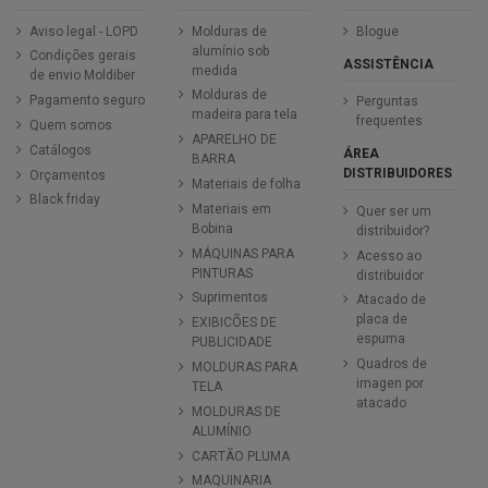
Aviso legal - LOPD
Molduras de
Blogue
alumínio sob
Condições gerais
ASSISTÊNCIA
medida
de envio Moldiber
Molduras de
Pagamento seguro
Perguntas
madeira para tela
frequentes
Quem somos
APARELHO DE
Catálogos
ÁREA
BARRA
DISTRIBUIDORES
Orçamentos
Materiais de folha
Black friday
Materiais em
Quer ser um
Bobina
distribuidor?
MÁQUINAS PARA
Acesso ao
PINTURAS
distribuidor
Suprimentos
Atacado de
placa de
EXIBICÕES DE
espuma
PUBLICIDADE
Quadros de
MOLDURAS PARA
imagen por
TELA
atacado
MOLDURAS DE
ALUMÍNIO
CARTÃO PLUMA
MAQUINARIA