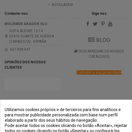
ROTULAGEM
Contacte-nos
Siga-nos
MOLDIBER ARAGON SLU
VISTA ALEGRE 12-14
50410 CUARTE DE HUERVA
BLOG
(ZARAGOZA) · ESPAÑA
667 838 947
DESCARREGAR OS NOSSOS
CATÁLOGOS
OPINIÕES DOS NOSSOS
CLIENTES
Controlar a sua privacidade
PRÊMIOS
MÉTODOS DE
TRANSPORTE
NEGOCIAÇÃO
PAGAMENTO
SEGURA
Utilizamos cookies próprios e de terceiros para fins analíticos e
para mostrar publicidade personalizada com base num perfil
elaborado a partir dos seus hábitos de navegação.
Pode aceitar todos os cookies clicando no botão «Aceitar», rejeitar
todos os cookies clicando no botão «Rejeitar» ou configurá-los