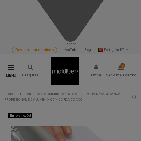
España
Descarregar catálogo
YouTube
Blog
Português PT
0
Pesquisa
Entrar
Ver o meu carrito
MENU
Início
Ferramentas de enquadramento
Medição
RÉGUA DE SEGURANÇA
PROFISSIONAL DE ALUMÍNIO COM BORDA DE AÇO
Em promoção!