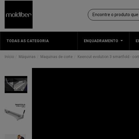
TODAS AS CATEGORIA
ENQUADRAMENTO
E
Início
Máquinas
Maquinas de corte
Keencut evolution 3 smartfold - cor