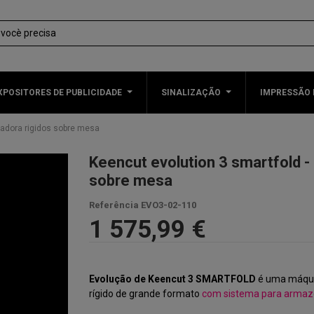
XPOSITORES DE PUBLICIDADE
SINALIZAÇÃO
IMPRESSÃO 
tadora rigidos sobre mesa
Keencut evolution 3 smartfold -
sobre mesa
Referência
EVO3-02-110
1 575,99 €
Evolução de Keencut 3 SMARTFOLD
é uma máqui
rígido de grande formato
com sistema para armaz