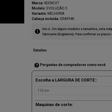
Marca:
KEENCUT
Modelo:
EVOLUÇÃO 3
Variante:
MELHORIA
Cabeça incluída:
GRAPHIK
Isto é.. Em alguns modelos e tamanhos, esta máq
fabricante (Englaterra). Para confirmar os prazos
Detalles
Perguntas de compradores como você
Escolha a LARGURA DE CORTE::
Maquinas de corte: