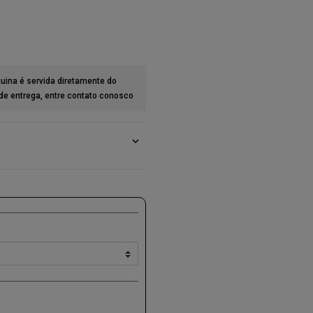
uina é servida diretamente do
 de entrega, entre
contato
conosco
expand_more