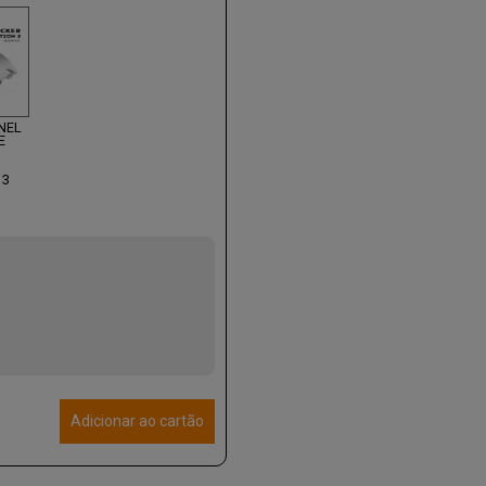
NEL
E
 3
Adicionar ao cartão