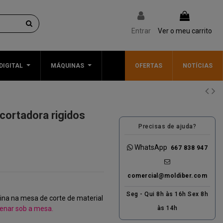
Entrar
Ver o meu carrito
DIGITAL
MÁQUINAS
OFERTAS
NOTÍCIAS
 cortadora rigidos
Precisas de ajuda?
WhatsApp
667 838 947
comercial@moldiber.com
Seg - Qui 8h às 16h Sex 8h
na na mesa de corte de material
enar sob a mesa.
às 14h