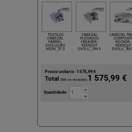
TEXTILES
CABEZAL
CABEZAL PA
CABEZAL
PLEGADOS
COMPOSIT
FABRIC -
CREASER -
ROCKER -
EVOLUÇÃO
KEENCUT
KEENCUT
KEENCUT 3
EVOLUTION 3
EVOLUÇÃO
Precio unitario:
1 575,99 €
1 575,99 €
Total
(IVA no incluido):

Quantidade:
