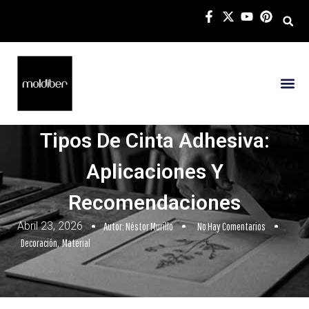
Tutoriales
Novedades 
Tipos De Cinta Adhesiva:
Aplicaciones Y
Recomendaciones
Abril 23, 2026
Autor:
Néstor Murillo
No Hay Comentarios
Decoración
,
Material