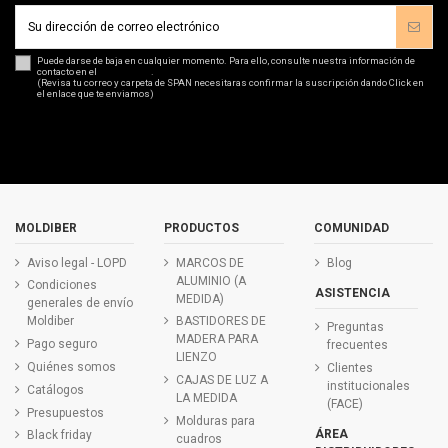
Puede darse de baja en cualquier momento. Para ello, consulte nuestra información de
contacto en el
aviso legal
.
(Revisa tu correo y carpeta de SPAN necesitaras confirmar la suscripción dando Click en
el enlace que te enviamos)
MOLDIBER
PRODUCTOS
COMUNIDAD
Aviso legal - LOPD
MARCOS DE
Blog
ALUMINIO (A
Condiciones
ASISTENCIA
MEDIDA)
generales de envío
Moldiber
BASTIDORES DE
Preguntas
MADERA PARA
Pago seguro
frecuentes
LIENZO
Quiénes somos
Clientes
CAJAS DE LUZ A
institucionales
Catálogos
LA MEDIDA
(FACE)
Presupuestos
Molduras para
ÁREA
Black friday
cuadros