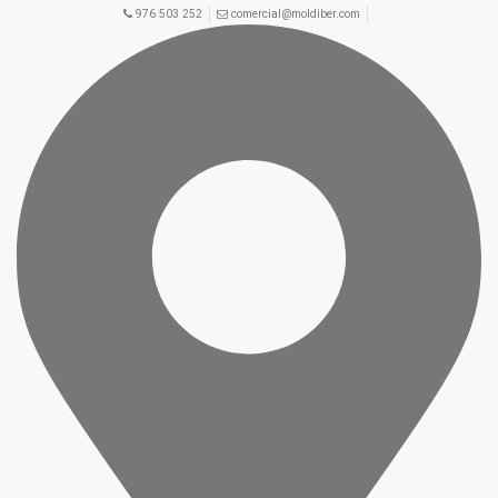
976 503 252
comercial@moldiber.com