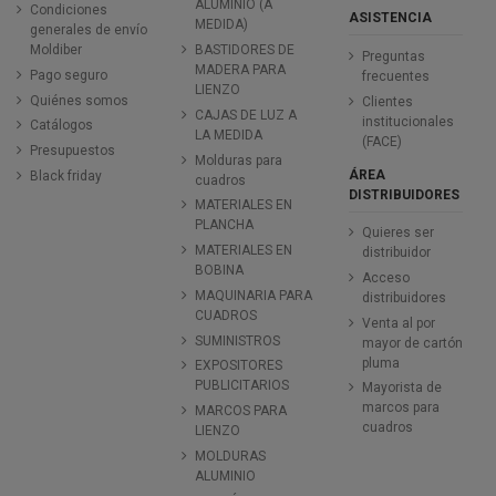
ALUMINIO (A
Condiciones
ASISTENCIA
MEDIDA)
generales de envío
Moldiber
BASTIDORES DE
Preguntas
MADERA PARA
Pago seguro
frecuentes
LIENZO
Quiénes somos
Clientes
CAJAS DE LUZ A
institucionales
Catálogos
LA MEDIDA
(FACE)
Presupuestos
Molduras para
ÁREA
Black friday
cuadros
DISTRIBUIDORES
MATERIALES EN
PLANCHA
Quieres ser
MATERIALES EN
distribuidor
BOBINA
Acceso
MAQUINARIA PARA
distribuidores
CUADROS
Venta al por
SUMINISTROS
mayor de cartón
pluma
EXPOSITORES
PUBLICITARIOS
Mayorista de
marcos para
MARCOS PARA
cuadros
LIENZO
MOLDURAS
ALUMINIO