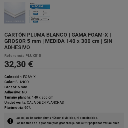
CARTÓN PLUMA BLANCO | GAMA FOAM-X |
GROSOR 5 mm | MEDIDA 140 x 300 cm | SIN
ADHESIVO
Referencia
PLUX515
32,30 €
Colección:
FOAM-X
Color:
BLANCO
Grosor:
5 mm
Adhesivo:
NO
Tamaño plancha:
140 x 300 cm
Unidad venta:
CAJA DE 24 PLANCHAS
Planimetría:
90%
Las cajas de cartón pluma NO son divisibles, ni combinables.
Las medidas de la plancha y los grosores puede sufrir pequeñas variaciones.