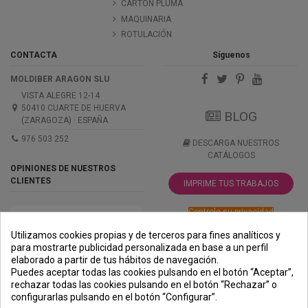
CARTÓN PLUMA
MAQUINARIA
ROTULACIÓN
CONTACTA
Síguenos
MOLDIBER ARAGON SLU
VISTA ALEGRE 12-14
50410 CUARTE DE HUERVA
BLOG
(ZARAGOZA) · ESPAÑA
976 503 252
DESCARGA NUESTROS
CATÁLOGOS
OPINIONES DE NUESTROS
CLIENTES
IMPRIME TUS TRABAJOS
Controle su privacidad
Utilizamos cookies propias y de terceros para fines analíticos y
para mostrarte publicidad personalizada en base a un perfil
elaborado a partir de tus hábitos de navegación.
PREMIOS
METODOS
ENVÍO
COMERCIO
INSTITUCIONAL
Puedes aceptar todas las cookies pulsando en el botón “Aceptar”,
DE PAGO
SEGURO
rechazar todas las cookies pulsando en el botón “Rechazar” o
configurarlas pulsando en el botón “Configurar”.