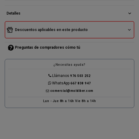
expand_more
Detalles
expand_more
Descuentos aplicables en este producto
Preguntas de compradores cómo tú
¿Necesitas ayuda?
Llámanos
976 503 252
WhatsApp
667 838 947
comercial@moldiber.com
Lun - Jue 8h a 16h Vie 8h a 14h