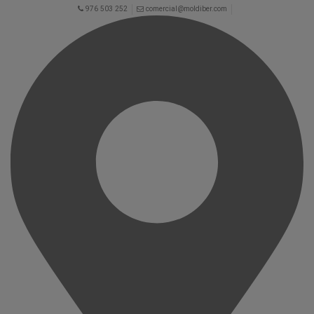
976 503 252
comercial@moldiber.com