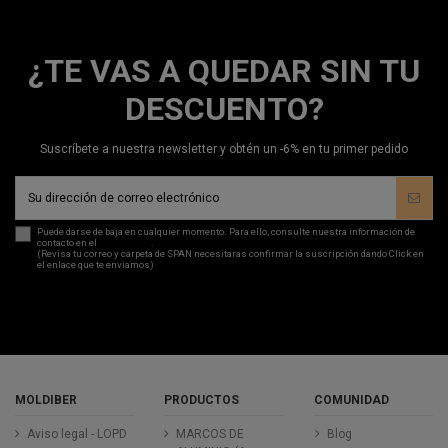
¿TE VAS A QUEDAR SIN TU
DESCUENTO?
Suscríbete a nuestra newsletter y obtén un -6% en tu primer pedido
Puede darse de baja en cualquier momento. Para ello, consulte nuestra información de
contacto en el
aviso legal
.
(Revisa tu correo y carpeta de SPAN necesitaras confirmar la suscripción dando Click en
el enlace que te enviamos)
MOLDIBER
PRODUCTOS
COMUNIDAD
Aviso legal - LOPD
MARCOS DE
Blog